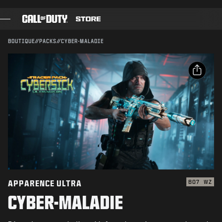
SKIP TO MAIN CONTENT
Compatible avec :
BO7
WZ
ENVOYER
BOUTIQUE
//
PACKS
//
CYBER-MALADIE
CONFIRMER L'ACHAT
JEUX
PASSE DE COMBAT
ANNULER
PARTAGER
BLACK CELL
Email
POINTS COD
Activision peut mettre à jour, remplacer ou supprimer
ce contenu en jeu à tout moment.
Facebook
BOUTIQUE D'ÉQUIPEMENT
X
COMBAT BUILDS
Copier le lien
APPARENCE ULTRA
BO7
WZ
CYBER-MALADIE
JEUX