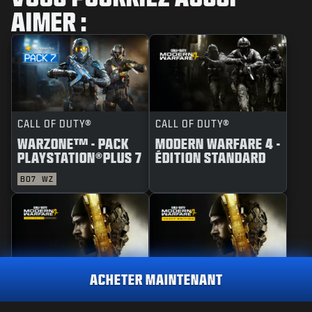
AIMER :
CALL OF DUTY®
CALL OF DUTY®
WARZONE™ - PACK
MODERN WARFARE 4 -
PLAYSTATION®PLUS 7
ÉDITION STANDARD
BO7
WZ
ACHETER MAINTENANT
CALL OF DUTY®
CALL OF DUTY®
MODERN WARFARE 4 -
MODERN WARFARE 4 -