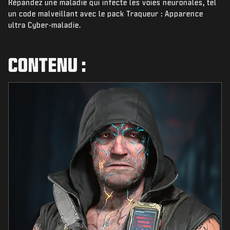
Répandez une maladie qui infecte les voies neuronales, tel
ACTUS
un code malveillant avec le pack Traqueur : Apparence
BOUTIQUE
ultra Cyber-maladie.
ESPORT
CONTENU :
ASSISTANCE
|
CONNEXION
S'INSCRIRE