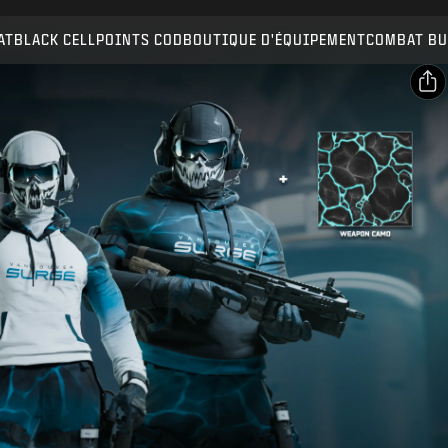
Compatible avec :
BO7
WZ
AT
BLACK CELL
POINTS COD
BOUTIQUE D'ÉQUIPEMENT
COMBAT BU
ENVOYER
CONFIRMER L'ACHAT
PARTAGER
Email
ANNULER
Facebook
Activision peut mettre à jour, remplacer ou supprimer
X
ce contenu en jeu à tout moment.
Copier le lien