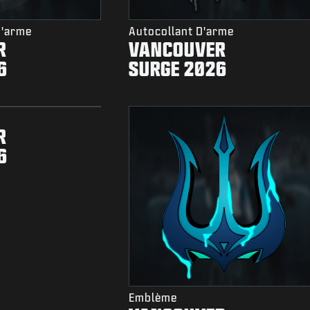
D'arme
Autocollant D'arme
R
VANCOUVER
6
SURGE 2026
R
6
Emblème