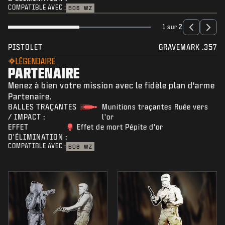
COMPATIBLE AVEC :
BO6
WZ
1 sur 2
PISTOLET
GRAVEMARK .357
LÉGENDAIRE
PARTENAIRE
Menez à bien votre mission avec le fidèle plan d'arme
Partenaire.
BALLES TRAÇANTES
Munitions traçantes Ruée vers
/ IMPACT :
l'or
EFFET
Effet de mort Pépite d'or
D'ÉLIMINATION :
COMPATIBLE AVEC :
BO6
WZ