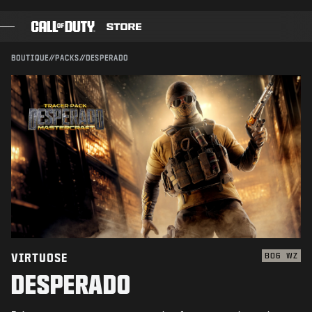
SKIP TO MAIN CONTENT
Compatible avec :
BO6
WZ
ENVOYER
BOUTIQUE
//
PACKS
//
DESPERADO
CONFIRMER L'ACHAT
JEUX
PASSE DE COMBAT
ANNULER
BLACK CELL
POINTS COD
Activision peut mettre à jour, remplacer ou supprimer
ce contenu en jeu à tout moment.
BOUTIQUE D'ÉQUIPEMENT
COMBAT BUILDS
VIRTUOSE
BO6
WZ
DESPERADO
JEUX