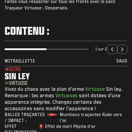
Faites-vous respecter sur tous les fronts avec le pack
ACTUS
Traqueur Virtuose : Desperado.
BOUTIQUE
ESPORT
CONTENU :
ASSISTANCE
|
CONNEXION
S'INSCRIRE
1 sur 2
MITRAILLETTE
SAUG
ULTRA
SIN LEY
VIRTUOSE
Vivez du chaos avec le plan d'arme
Virtuose
Sin ley.
Remarque : les armes
Virtuoses
sont dotées d'une
apparence intégrée. Changez certains des
accessoires sans modifier l'apparence !
BALLES TRAÇANTES
Munitions traçantes Ruée vers
/ IMPACT :
l'or
EFFET
Effet de mort Pépite d'or