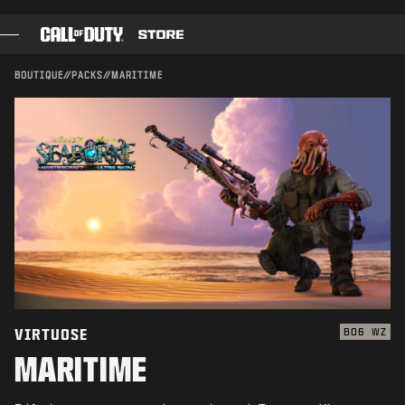
SKIP TO MAIN CONTENT
Compatible avec :
BO6
WZ
ENVOYER
BOUTIQUE
//
PACKS
//
MARITIME
CONFIRMER L'ACHAT
JEUX
PASSE DE COMBAT
ANNULER
BLACK CELL
POINTS COD
Activision peut mettre à jour, remplacer ou supprimer
ce contenu en jeu à tout moment.
BOUTIQUE D'ÉQUIPEMENT
COMBAT BUILDS
VIRTUOSE
BO6
WZ
MARITIME
JEUX