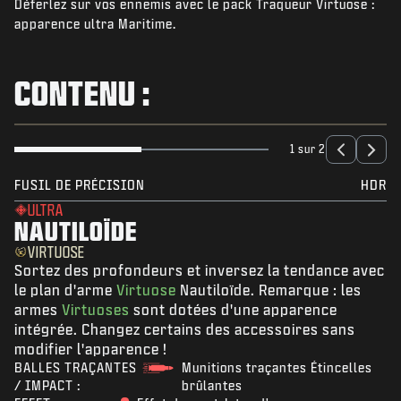
Déferlez sur vos ennemis avec le pack Traqueur Virtuose :
ACTUS
apparence ultra Maritime.
BOUTIQUE
ESPORT
CONTENU :
ASSISTANCE
|
CONNEXION
S'INSCRIRE
1 sur 2
FUSIL DE PRÉCISION
HDR
ULTRA
NAUTILOÏDE
VIRTUOSE
Sortez des profondeurs et inversez la tendance avec
le plan d'arme
Virtuose
Nautiloïde. Remarque : les
armes
Virtuoses
sont dotées d'une apparence
intégrée. Changez certains des accessoires sans
modifier l'apparence !
BALLES TRAÇANTES
Munitions traçantes Étincelles
/ IMPACT :
brûlantes