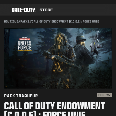
SKIP TO MAIN CONTENT
Compatible avec :
BO6
WZ
ENVOYER
BOUTIQUE
//
PACKS
//
CALL OF DUTY ENDOWMENT (C.O.D.E) : FORCE UNIE
JEUX
CONFIRMER L'ACHAT
PASSE DE COMBAT
ANNULER
BLACK CELL
POINTS COD
Activision peut mettre à jour, remplacer ou supprimer
ce contenu en jeu à tout moment.
BOUTIQUE D'ÉQUIPEMENT
COMBAT BUILDS
PACK TRAQUEUR
BO6
WZ
CALL OF DUTY ENDOWMENT
JEUX
(C.O.D.E) : FORCE UNIE