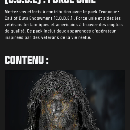
ACTUS
Mettez vos efforts à contribution avec le pack Traqueur :
BOUTIQUE
Call of Duty Endowment (C.O.D.E.) : Force unie et aidez les
vétérans britanniques et américains à trouver des emplois
ESPORT
de qualité. Ce pack inclut deux apparences d'opérateur
ASSISTANCE
inspirées par des vétérans de la vie réelle.
|
CONNEXION
S'INSCRIRE
CONTENU :