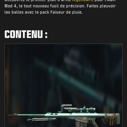
ACTUS
Mod 4, le tout nouveau fusil de précision. Faites pleuvoir
les balles avec le pack Faiseur de pluie.
BOUTIQUE
ESPORT
CONTENU :
ASSISTANCE
|
CONNEXION
S'INSCRIRE