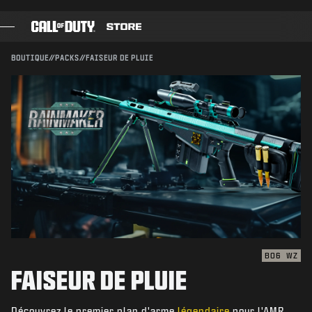
SKIP TO MAIN CONTENT
Compatible avec :
BO6
WZ
ENVOYER
BOUTIQUE
//
PACKS
//
FAISEUR DE PLUIE
CONFIRMER L'ACHAT
JEUX
PASSE DE COMBAT
ANNULER
BLACK CELL
Activision peut mettre à jour, remplacer ou supprimer
POINTS COD
ce contenu en jeu à tout moment.
BOUTIQUE D'ÉQUIPEMENT
COMBAT BUILDS
BO6
WZ
FAISEUR DE PLUIE
JEUX
Découvrez le premier plan d'arme
légendaire
pour l'AMR