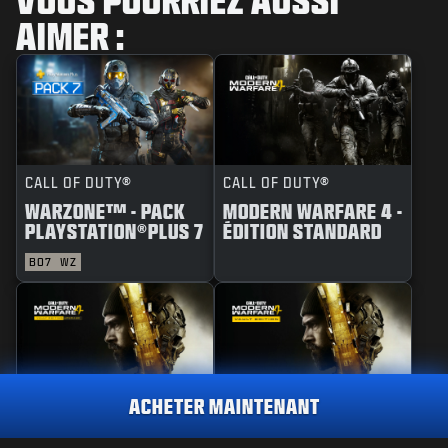
AIMER :
CALL OF DUTY®
CALL OF DUTY®
WARZONE™ - PACK
MODERN WARFARE 4 -
PLAYSTATION®PLUS 7
ÉDITION STANDARD
BO7
WZ
ACHETER MAINTENANT
CALL OF DUTY®
CALL OF DUTY®
MODERN WARFARE 4 -
MODERN WARFARE 4 -