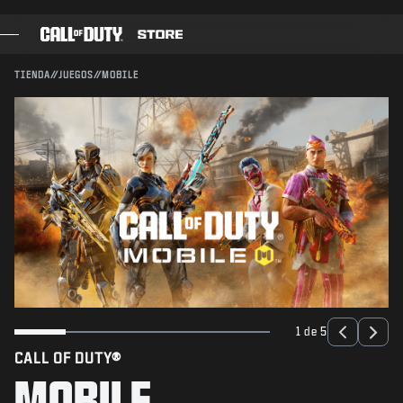
SKIP TO MAIN CONTENT
ENVIAR
TIENDA
//
JUEGOS
//
MOBILE
JUEGOS
PASE DE BATALLA
BLACKCELL
PUNTOS COD
TIENDA DE EQUIPAMIENTO
COMBAT BUILDS
1 de 5
CALL OF DUTY®
JUEGOS
MOBILE