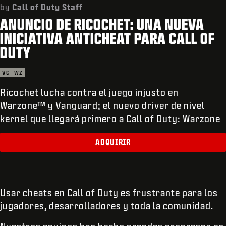
SOPORTE
by
Call of Duty Staff
ANUNCIO DE RICOCHET: UNA NUEVA
REDEEM BETA CODE
INICIATIVA ANTICHEAT PARA CALL OF
XBOX GAME PASS
DUTY
|
INICIAR SESIÓN
REGISTRARSE
VG
WZ
Ricochet lucha contra el juego injusto en
Warzone™ y Vanguard; el nuevo driver de nivel
kernel que llegará primero a Call of Duty: Warzone
ADQUIRIR
Usar cheats en Call of Duty es frustrante para los
jugadores, desarrolladores y toda la comunidad.