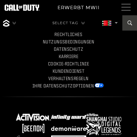
ERWERBT MWII
CHOOSE YOUR RE
SELECT TAG
Region Wählen - Deutschland
RECHTLICHES
NUTZUNGSBEDINGUNGEN
SPIELE
DATENSCHUTZ
KARRIERE
COOKIE-RICHTLINIE
NEWS
KUNDENDIENST
VERHALTENSREGELN
IHRE DATENSCHUTZOPTIONEN
ESPORTS
KUNDENDIENST