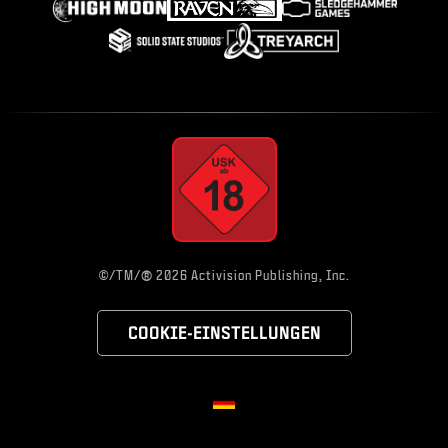
SHOP
ANMELDEN
JETZT REGISTRIEREN
®
©/TM/
2026 Activision Publishing, Inc.
COOKIE-EINSTELLUNGEN
Choose your region
Region Wählen - Deutschland