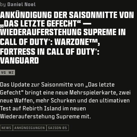
KUNDENDIENST
by
Daniel Noel
ANKÜNDIGUNG DER SAISONMITTE VON
REDEEM BETA CODE
„DAS LETZTE GEFECHT“ —
XBOX GAME PASS
WIEDERAUFERSTEHUNG SUPREME IN
|
ANMELDEN
JETZT REGISTRIEREN
CALL OF DUTY
: WARZONE™,
®
FORTRESS IN CALL OF DUTY
:
®
VANGUARD
VG
WZ
Das Update zur Saisonmitte von „Das letzte
Gefecht“ bringt eine neue Mehrspielerkarte, zwei
neue Waffen, mehr Schurken und den ultimativen
Test auf Rebirth Island im neuen
Wiederauferstehung Supreme mit.
NEWS
ANKÜNDIGUNGEN
SAISON 05