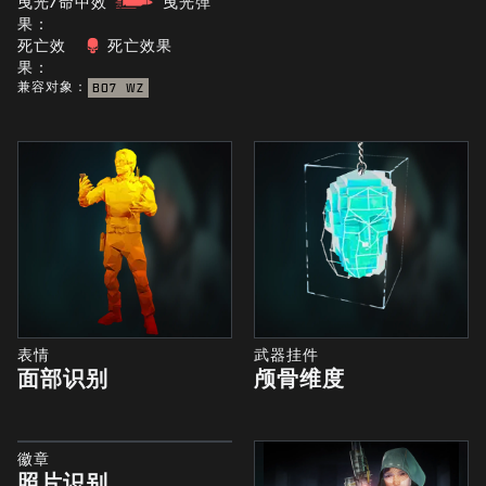
曳光/命中效
曳光弹
果：
死亡效
死亡效果
果：
兼容对象：
BO7
WZ
表情
武器挂件
面部识别
颅骨维度
徽章
照片识别