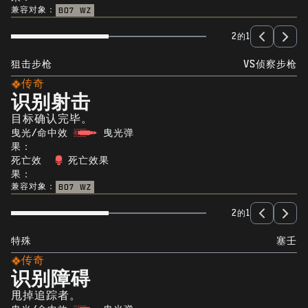
兼容对象：
BO7
WZ
2的1
狙击步枪
VS侦察步枪
传奇
识别射击
目标确认完毕。
曳光/命中效
曳光弹
果：
死亡效
死亡效果
果：
兼容对象：
BO7
WZ
2的1
特殊
塞壬
传奇
识别障碍
甩掉追踪者。