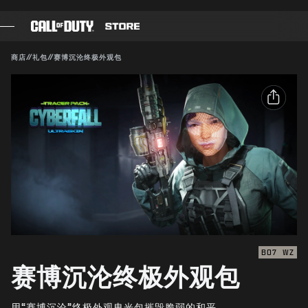
SKIP TO MAIN CONTENT
兼容对象：
BO7
WZ
提交
商店
//
礼包
//
赛博沉沦终极外观包
确认购买
游戏
战斗通行证
取消
分享
黑色组织
电子邮件
使命召唤点数
动视有权随时更新、替换或删除此游戏内容。
Facebook
装备商店
X
COMBAT BUILDS
复制链接
BO7
WZ
赛博沉沦终极外观包
游戏
用“赛博沉沦”终极外观曳光包摧毁脆弱的和平。