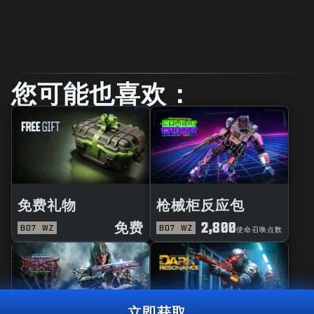
您可能也喜欢：
免费礼物
枪械柜反应包
免费
2,800
BO7
WZ
BO7
WZ
使命召唤点数
立即获取