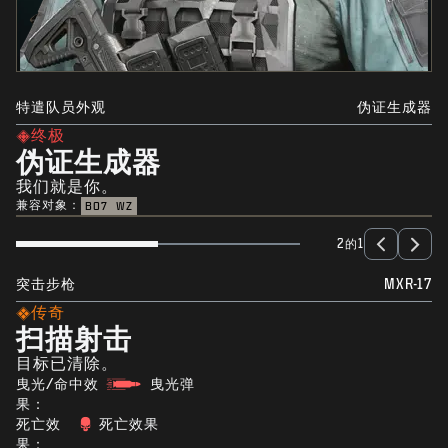
特遣队员外观
伪证生成器
终极
伪证生成器
我们就是你。
兼容对象：
BO7
WZ
2的1
突击步枪
MXR-17
传奇
扫描射击
目标已清除。
曳光/命中效
曳光弹
果：
死亡效
死亡效果
果：