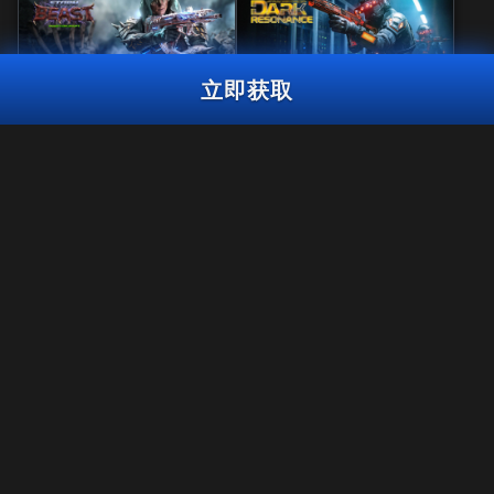
立即获取
风暴巨兽大师
黑暗共鸣曳光包
和平守护者大师礼包
3,000
使命召唤点数
BO7
WZ
使命召唤点
3,000
2,000
BO7
WZ
ZM
使命召唤点数
数
立即获取
法规
使用条款
隐私政策
《使命召唤®：战争地带™》将在《黑色行动7》第6赛季结束后停止对
招聘英才
PS4™/Xbox One平台的支持。 该礼包内容届时将无法在PS4™/Xbox
One的《战争地带™》中使用。
COOKIE政策
支援
行为规范
您的隐私选项