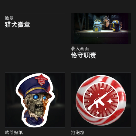
徽章
猎犬徽章
载入画面
恪守职责
武器贴纸
泡泡糖