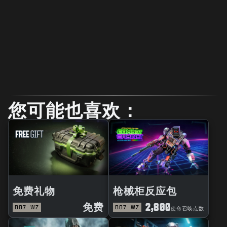
您可能也喜欢：
免费礼物
枪械柜反应包
免费
2,800
BO7
WZ
BO7
WZ
使命召唤点数