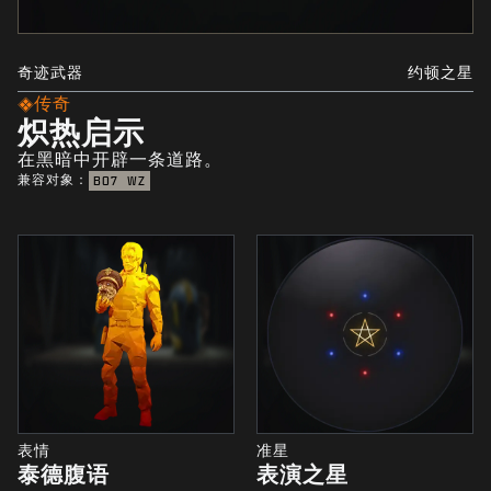
奇迹武器
约顿之星
传奇
炽热启示
在黑暗中开辟一条道路。
兼容对象：
BO7
WZ
表情
准星
泰德腹语
表演之星