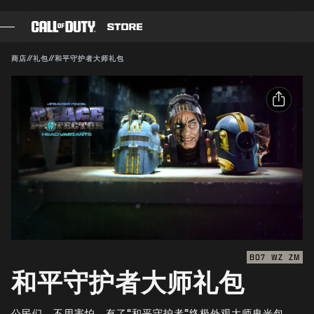
SKIP TO MAIN CONTENT
兼容对象：
BO7
WZ
ZM
提交
商店
//
礼包
//
和平守护者大师礼包
确认购买
游戏
战斗通行证
取消
分享
黑色组织
电子邮件
使命召唤点数
动视有权随时更新、替换或删除此游戏内容。
Facebook
装备商店
X
COMBAT BUILDS
复制链接
BO7
WZ
ZM
和平守护者大师礼包
游戏
公民们，不用害怕，有了“和平守护者”终极外观大师曳光包，