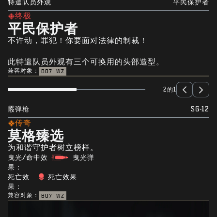
特遣队员外观
平民保护者
终极
平民保护者
不许动，罪犯！你要面对法律的制裁！
此特遣队员外观有三个可换用的头部造型。
兼容对象：
BO7
WZ
2的1
霰弹枪
SG-12
传奇
莫格臻选
为和谐守护者树立榜样。
曳光/命中效
曳光弹
果：
死亡效
死亡效果
果：
兼容对象：
BO7
WZ