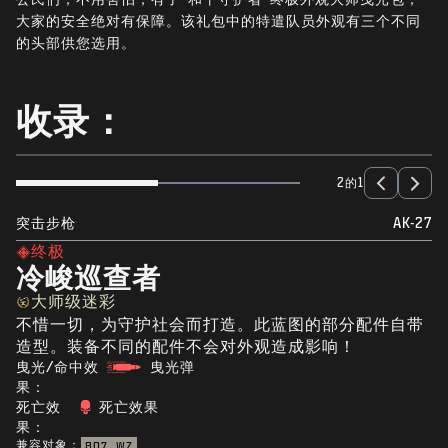
新闻
大家的安全绝对有保障。该礼包中的特遣队员外观有三个不同
的头部供您选用。
商店
电竞
收录：
支援
|
登录
注册
2的1
突击步枪
AK-27
终极
冷峻巡查者
大师级迷彩
不惜一切，为守护社会而打造。此蓝图的部分配件自带
造型。装备不同的配件不会对外观造成影响！
曳光/命中效
曳光弹
果：
死亡效
死亡效果
果：
兼容对象：
BO7
WZ