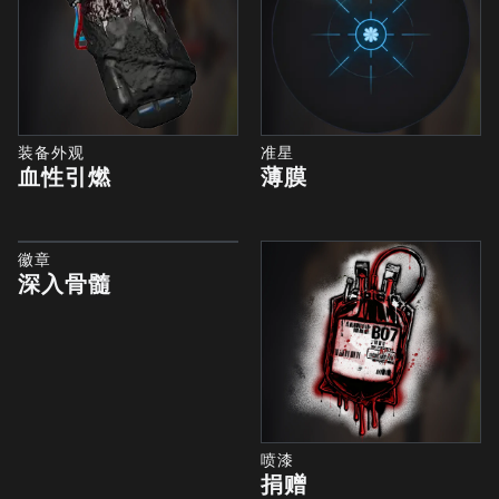
装备外观
准星
血性引燃
薄膜
徽章
深入骨髓
喷漆
捐赠