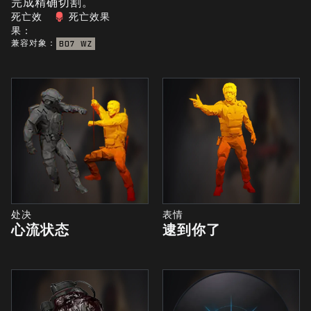
完成精确切割。
死亡效
死亡效果
果：
兼容对象：
BO7
WZ
处决
表情
心流状态
逮到你了