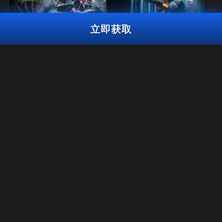
立即获取
风暴巨兽大师
黑暗共鸣曳光包
输血反应礼包
2,800
使命召唤点数
BO7
WZ
使命召唤点
3,000
2,000
BO7
WZ
ZM
使命召唤点数
数
立即获取
法规
使用条款
隐私政策
《使命召唤®：战争地带™》将在《黑色行动7》第6赛季结束后停止对
招聘英才
PS4™/Xbox One平台的支持。 该礼包内容届时将无法在PS4™/Xbox
One的《战争地带™》中使用。
COOKIE政策
支援
行为规范
您的隐私选项