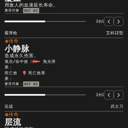
用敌人的血液延长寿命。
兼容对象：
BO7
WZ
2的1
霰弹枪
艾科12型
传奇
小静脉
造成永久伤害。
曳光/命中效
曳光弹
果：
死亡效
死亡效果
果：
兼容对象：
BO7
WZ
2的1
近战
武士刀
传奇
层流