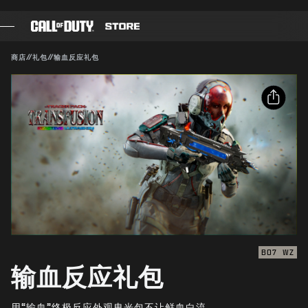
SKIP TO MAIN CONTENT
兼容对象：
BO7
WZ
提交
商店
//
礼包
//
输血反应礼包
确认购买
游戏
战斗通行证
取消
分享
黑色组织
电子邮件
使命召唤点数
动视有权随时更新、替换或删除此游戏内容。
Facebook
装备商店
X
COMBAT BUILDS
复制链接
BO7
WZ
输血反应礼包
游戏
用“输血”终极反应外观曳光包不让鲜血白流。