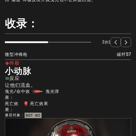
新闻
商店
收录：
电竞
支援
2的1
|
登录
注册
微型冲锋枪
碳纤57
终极
小动脉
反应
让他们流血。
曳光/命中效
曳光弹
果：
死亡效
死亡效果
果：
兼容对象：
BO7
WZ