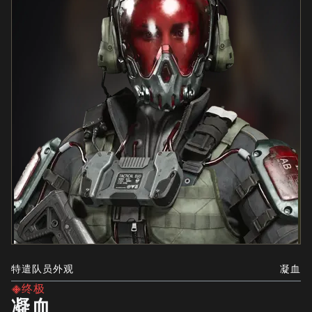
特遣队员外观
凝血
终极
凝血