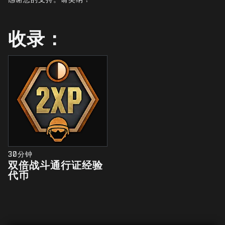
新闻
商店
收录：
电竞
支援
|
登录
注册
30分钟
双倍战斗通行证经验
代币