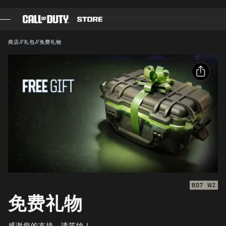
SKIP TO MAIN CONTENT
兼容对象：
BO7
WZ
提交
商店
//
礼包
//
免费礼物
确认购买
游戏
战斗通行证
取消
分享
黑色组织
电子邮件
使命召唤点数
动视有权随时更新、替换或删除此游戏内容。
Facebook
装备商店
X
COMBAT BUILDS
复制链接
BO7
WZ
免费礼物
游戏
感谢您的支持。请笑纳！