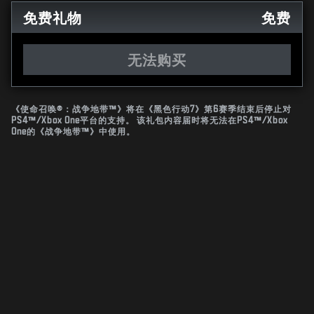
免费礼物
免费
无法购买
《使命召唤®：战争地带™》将在《黑色行动7》第6赛季结束后停止对
PS4™/Xbox One平台的支持。 该礼包内容届时将无法在PS4™/Xbox
One的《战争地带™》中使用。