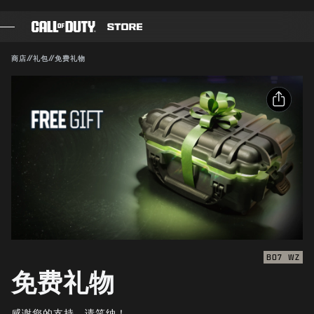
SKIP TO MAIN CONTENT
兼容对象：
BO7
WZ
提交
商店
//
礼包
//
免费礼物
确认购买
游戏
战斗通行证
取消
分享
黑色组织
电子邮件
使命召唤点数
动视有权随时更新、替换或删除此游戏内容。
Facebook
装备商店
X
COMBAT BUILDS
复制链接
BO7
WZ
免费礼物
游戏
感谢您的支持。请笑纳！