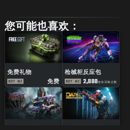
您可能也喜欢：
免费礼物
枪械柜反应包
免费
2,800
BO7
WZ
BO7
WZ
使命召唤点数
风暴巨兽大师
黑暗共鸣曳光包