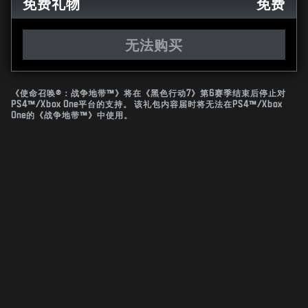
免费礼物
免费
无法购买
《使命召唤®：战争地带™》将在《黑色行动7》第6赛季结束后停止对
PS4™/Xbox One平台的支持。 该礼包内容届时将无法在PS4™/Xbox
One的《战争地带™》中使用。