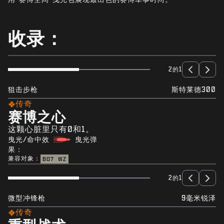
新闻
商店
收录：
电竞
支援
2的1
|
登录
注册
狙击步枪
斯特莱德300
传奇
赛博之心
这颗心脏里只有0和1。
曳光/命中效
曳光弹
果：
兼容对象：
BO7
WZ
2的1
微型冲锋枪
9毫米锐泽
传奇