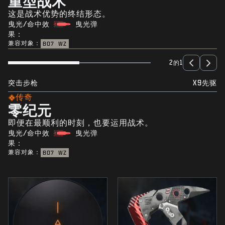
重型战术
这是战术优势的终结形态。
曳光/命中效
曳光弹
果：
兼容对象：
BO7
WZ
2的1
突击步枪
X9先驱
传奇
零纪元
即便在最顺利的时刻，也要运用战术。
曳光/命中效
曳光弹
果：
兼容对象：
BO7
WZ