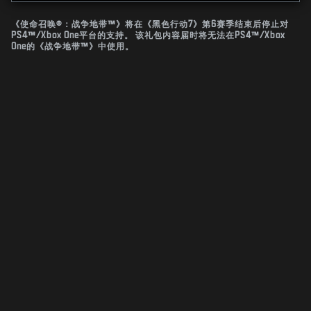
《使命召唤®：战争地带™》将在《黑色行动7》第6赛季结束后停止对
PS4™/Xbox One平台的支持。 该礼包内容届时将无法在PS4™/Xbox
One的《战争地带™》中使用。