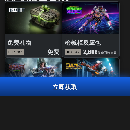
免费礼物
枪械柜反应包
免费
2,800
BO7
WZ
BO7
WZ
使命召唤点数
立即获取
风暴巨兽大师
黑暗共鸣曳光包
赛博空间曳光包
2,000
使命召唤点数
BO7
WZ
使命召唤点
3,000
2,000
BO7
WZ
ZM
使命召唤点数
数
立即获取