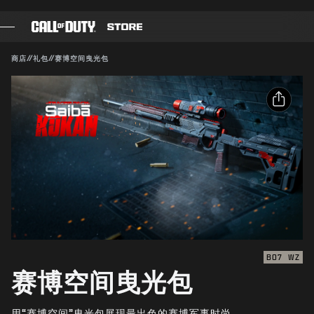
SKIP TO MAIN CONTENT
兼容对象：
BO7
WZ
提交
商店
//
礼包
//
赛博空间曳光包
确认购买
游戏
战斗通行证
取消
分享
黑色组织
电子邮件
使命召唤点数
动视有权随时更新、替换或删除此游戏内容。
Facebook
装备商店
X
COMBAT BUILDS
复制链接
BO7
WZ
赛博空间曳光包
游戏
用“赛博空间”曳光包展现最出色的赛博军事时尚。