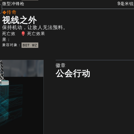
微型冲锋枪
9毫米
传奇
视线之外
保持机动，让敌人无法预料。
死亡效
死亡效果
果：
兼容对象：
BO7
WZ
徽章
公会行动