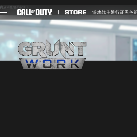
SKIP TO MAIN CONTENT
商店
//
礼包
//
杂活工
游戏
战斗通行证
黑色
游戏
新闻
商店
电竞
支援