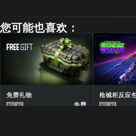
您可能也喜欢：
免费礼物
枪械柜反应
免费
BO7
WZ
BO7
WZ
法规
使