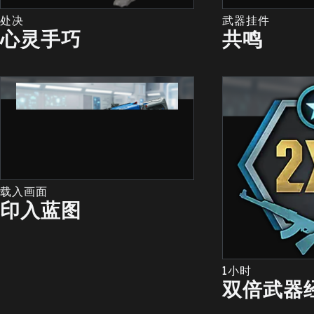
处决
武器挂件
心灵手巧
共鸣
载入画面
印入蓝图
1小时
双倍武器