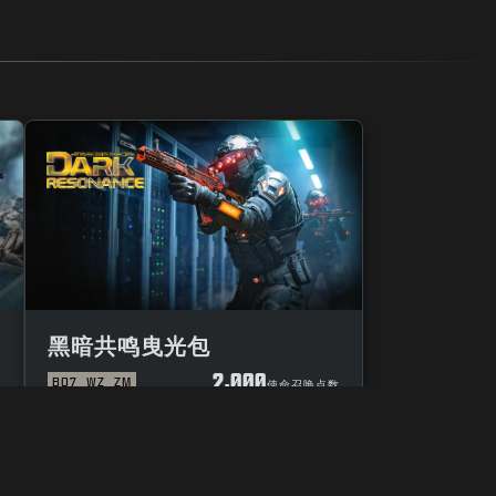
黑暗共鸣曳光包
2,000
BO7
WZ
ZM
数
使命召唤点数
选项