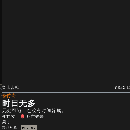
突击步枪
MK35 I
传奇
时日无多
无处可逃，也没有时间躲藏。
死亡效
死亡效果
果：
兼容对象：
BO7
WZ