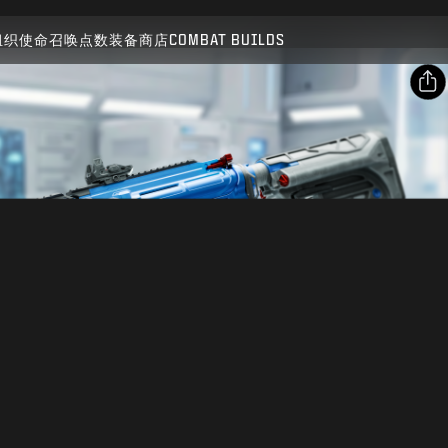
兼容对象：
BO7
WZ
组织
使命召唤点数
装备商店
COMBAT BUILDS
提交
确认购买
分享
电子邮件
取消
Facebook
动视有权随时更新、替换或删除此游戏内容。
X
复制链接