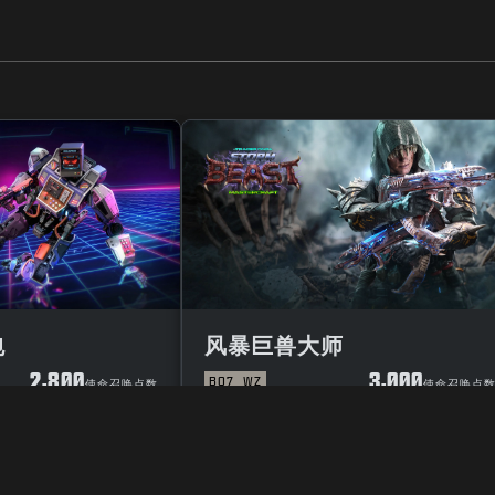
包
风暴巨兽大师
2,800
3,000
BO7
WZ
使命召唤点数
使命召唤点
用条款
隐私政策
招聘英才
COOKIE政策
支援
行为规范
您的隐私