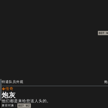
BO7
特遣队员外观
炮
传奇
炮灰
他们都是来给您送人头的。
兼容对象：
BO7
WZ