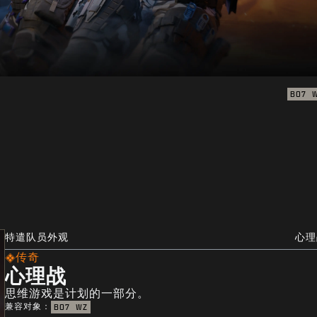
BO7
特遣队员外观
心理
传奇
心理战
思维游戏是计划的一部分。
兼容对象：
BO7
WZ