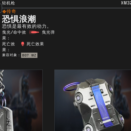
轻机枪
XM3
传奇
恐惧浪潮
恐惧是最有效的动力。
曳光/命中效
曳光弹
果：
死亡效
死亡效果
果：
兼容对象：
BO7
WZ