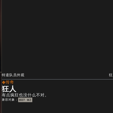
特遣队员外观
狂
传奇
狂人
有点疯狂也没什么不对。
兼容对象：
BO7
WZ