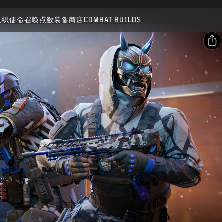
兼容对象：
BO7
WZ
组织
使命召唤点数
装备商店
COMBAT BUILDS
提交
确认购买
分享
电子邮件
取消
Facebook
动视有权随时更新、替换或删除此游戏内容。
X
复制链接