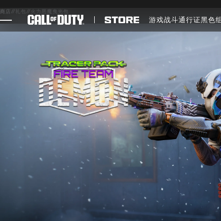
SKIP TO MAIN CONTENT
商店
//
礼包
//
火力恶魔曳光包
游戏
战斗通行证
黑色
游戏
新闻
商店
电竞
支援