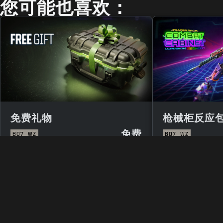
您可能也喜欢：
免费礼物
枪械柜反应
免费
BO7
WZ
BO7
WZ
法规
使