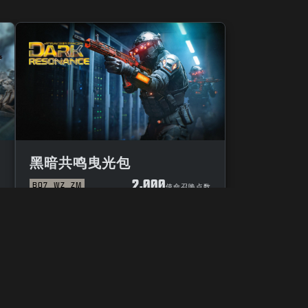
黑暗共鸣曳光包
2,000
BO7
WZ
ZM
数
使命召唤点数
选项