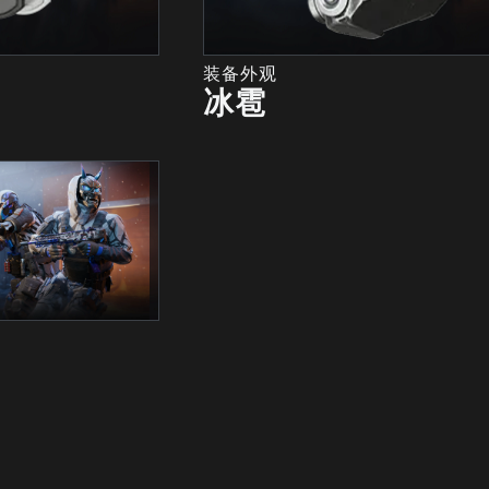
装备外观
冰雹