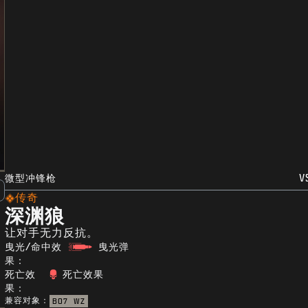
微型冲锋枪
V
传奇
深渊狼
让对手无力反抗。
曳光/命中效
曳光弹
果：
死亡效
死亡效果
果：
兼容对象：
BO7
WZ