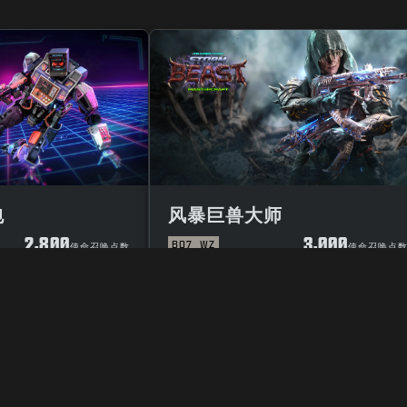
包
风暴巨兽大师
2,800
3,000
BO7
WZ
使命召唤点数
使命召唤点
用条款
隐私政策
招聘英才
COOKIE政策
支援
行为规范
您的隐私