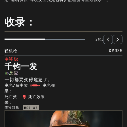
新闻
商店
收录：
电竞
支援
2的1
|
登录
注册
轻机枪
XM325
终极
千钧一发
反应
一切都要变得危急了。
曳光/命中效
曳光弹
果：
死亡效
死亡效果
果：
兼容对象：
BO7
WZ