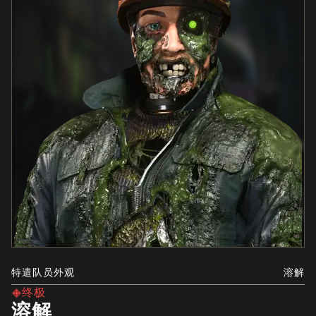
特遣队员外观
溶解
终极
溶解