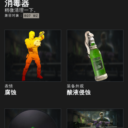
消毒器
稍微清理一下。
兼容对象：
BO7
WZ
表情
装备外观
腐蚀
酸液侵蚀