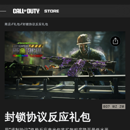
SKIP TO MAIN CONTENT
兼容对象：
BO7
WZ
ZM
提交
商店
//
礼包
//
封锁协议反应礼包
确认购买
游戏
战斗通行证
取消
分享
黑色组织
电子邮件
使命召唤点数
动视有权随时更新、替换或删除此游戏内容。
Facebook
装备商店
X
COMBAT BUILDS
复制链接
BO7
WZ
ZM
封锁协议反应礼包
游戏
用“遏制协议”终极反应曳光包将扩散程度降至最低水平。