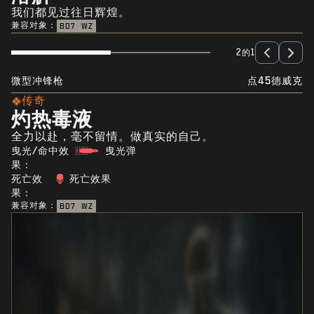
我们都见过往日辉煌。
兼容对象：
BO7
WZ
2的1
微型冲锋枪
点45德威克
传奇
灼热毒液
全力以赴，毫不留情。做真实的自己。
曳光/命中效
曳光弹
果：
死亡效
死亡效果
果：
兼容对象：
BO7
WZ