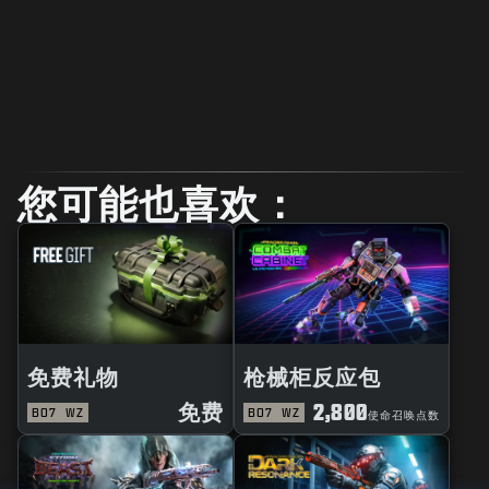
您可能也喜欢：
免费礼物
枪械柜反应包
免费
2,800
BO7
WZ
BO7
WZ
使命召唤点数