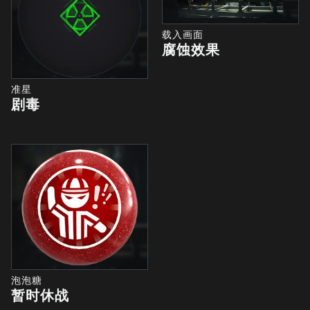
载入画面
腐蚀效果
准星
剧毒
泡泡糖
暂时休战