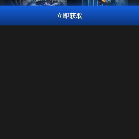
立即获取
风暴巨兽大师
黑暗共鸣曳光包
封锁协议反应礼包
2,800
使命召唤点数
BO7
WZ
使命召唤点
3,000
2,000
BO7
WZ
ZM
使命召唤点数
数
立即获取
法规
使用条款
隐私政策
《使命召唤®：战争地带™》将在《黑色行动7》第6赛季结束后停止对
招聘英才
PS4™/Xbox One平台的支持。 该礼包内容届时将无法在PS4™/Xbox
One的《战争地带™》中使用。
COOKIE政策
支援
行为规范
您的隐私选项