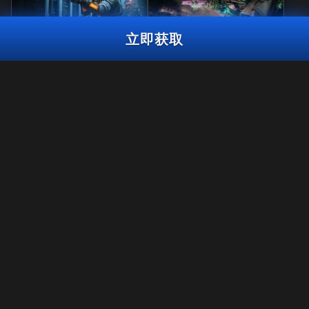
立即获取
黑暗共鸣曳光包
序错大师礼包
2026温哥华SURGE战队礼包
BO7
WZ
使命召唤点
2,000
3,000
ZM
BO7
WZ
数
使命召唤点数
选择平台：
XBOX
法规
使用条款
XBOX PC
隐私政策
招聘英才
PLAYSTATION
COOKIE政策
支援
暴雪战网
行为规范
您的隐私选项
STEAM