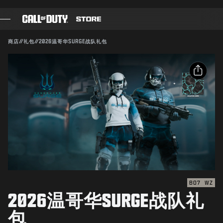
SKIP TO MAIN CONTENT
兼容对象：
BO7
WZ
提交
商店
//
礼包
//
2026温哥华SURGE战队礼包
确认购买
游戏
战斗通行证
取消
分享
黑色组织
电子邮件
使命召唤点数
动视有权随时更新、替换或删除此游戏内容。
Facebook
装备商店
X
COMBAT BUILDS
复制链接
BO7
WZ
2026温哥华SURGE战队礼
游戏
包