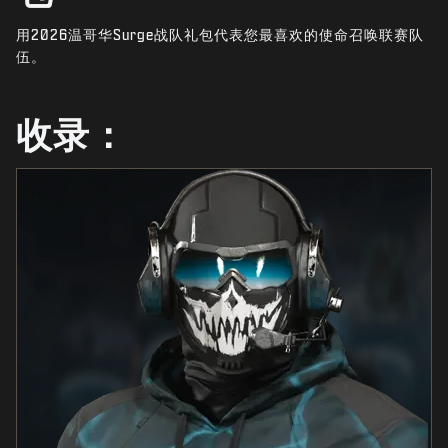
新闻
用2026温哥华Surge战队礼包代表您最喜欢的使命召唤联赛队
商店
伍。
电竞
收录：
支援
|
登录
注册