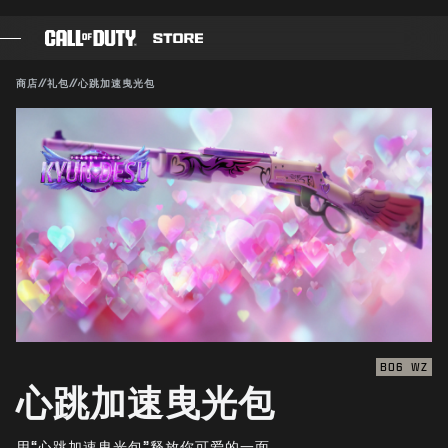
SKIP TO MAIN CONTENT
兼容对象：
BO6
WZ
提交
商店
//
礼包
//
心跳加速曳光包
确认购买
游戏
战斗通行证
取消
黑色组织
使命召唤点数
动视有权随时更新、替换或删除此游戏内容。
装备商店
COMBAT BUILDS
BO6
WZ
心跳加速曳光包
游戏
用“心跳加速曳光包”释放你可爱的一面。