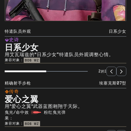
特遣队员外观
日系少女
史诗
日系少女
用艾瓦瑞兹的“日系少女”特遣队员外观调整心情。
兼容对象：
BO6
WZ
2的1
精确射手步枪
埃塞克斯07型
传奇
爱心之翼
用"爱心之翼"武器蓝图翱翔于天际。
曳光/命中效
粉红曳光弹
果：
兼容对象：
BO6
WZ