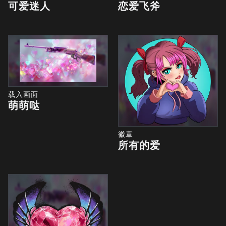
可爱迷人
恋爱飞斧
载入画面
萌萌哒
徽章
所有的爱