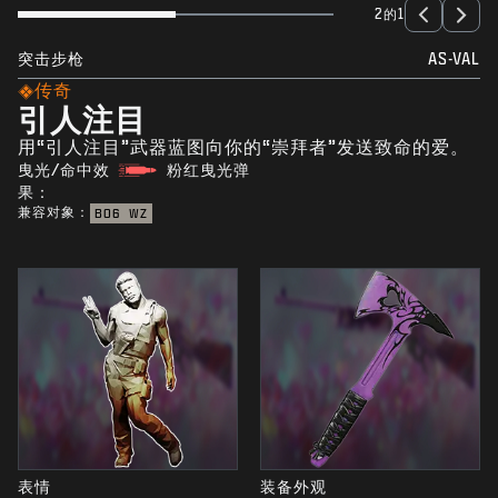
2的1
突击步枪
AS-VAL
传奇
引人注目
用“引人注目”武器蓝图向你的“崇拜者”发送致命的爱。
曳光/命中效
粉红曳光弹
果：
兼容对象：
BO6
WZ
表情
装备外观