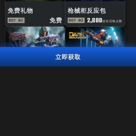
免费礼物
枪械柜反应包
免费
2,800
BO7
WZ
BO7
WZ
使命召唤点数
立即获取
风暴巨兽大师
黑暗共鸣曳光包
心跳加速曳光包
1,800
使命召唤点数
BO7
WZ
使命召唤点
3,000
2,000
BO7
WZ
ZM
使命召唤点数
数
立即获取
法规
使用条款
隐私政策
《使命召唤®：战争地带™》将在《黑色行动7》第6赛季结束后停止对
招聘英才
PS4™/Xbox One平台的支持。 该礼包内容届时将无法在PS4™/Xbox
One的《战争地带™》中使用。
COOKIE政策