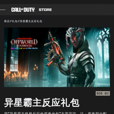
SKIP TO MAIN CONTENT
兼容对象：
BO6
WZ
提交
商店
//
礼包
//
异星霸主反应礼包
确认购买
游戏
战斗通行证
取消
黑色组织
使命召唤点数
动视有权随时更新、替换或删除此游戏内容。
装备商店
COMBAT BUILDS
BO6
WZ
异星霸主反应礼包
游戏
用“异星霸主终极反应外观曳光包”主宰宇宙。注：更换部分配