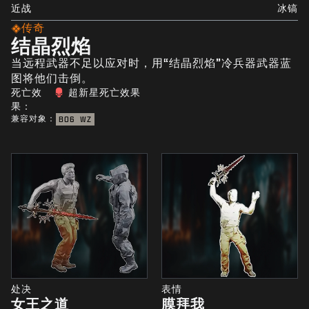
近战
冰镐
传奇
结晶烈焰
当远程武器不足以应对时，用“结晶烈焰”冷兵器武器蓝
图将他们击倒。
死亡效
超新星死亡效果
果：
兼容对象：
BO6
WZ
处决
表情
女王之道
膜拜我