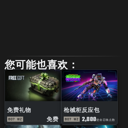
您可能也喜欢：
免费礼物
枪械柜反应包
免费
2,800
BO7
WZ
BO7
WZ
使命召唤点数