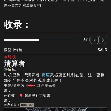
新闻
件不会对外观造成影响！
商店
收录：
电竞
支援
2的1
|
登录
注册
微型冲锋枪
SAUG
终极
清算者
反应
时机已到，“清算者”
反应
武器蓝图胜利在望。注：更换
部分配件不会对外观造成影响！
曳光/命中效
红色曳光弹
果：
死亡效
超新星死亡效果
果：
兼容对象：
BO6
WZ