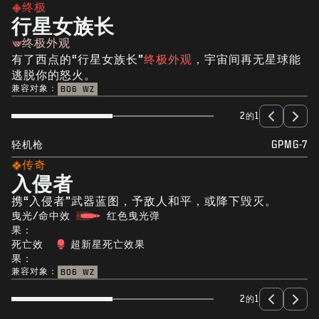
终极
行星女族长
终极外观
有了西点的“行星女族长”
终极外观
，宇宙间再无星球能
逃脱你的怒火。
兼容对象：
BO6
WZ
2的1
轻机枪
GPMG-7
传奇
入侵者
携“入侵者”武器蓝图，予敌人和平，或降下毁灭。
曳光/命中效
红色曳光弹
果：
死亡效
超新星死亡效果
果：
兼容对象：
BO6
WZ
2的1