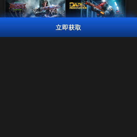
立即获取
风暴巨兽大师
黑暗共鸣曳光包
异星霸主反应礼包
3,000
使命召唤点数
BO7
WZ
使命召唤点
3,000
2,000
BO7
WZ
ZM
使命召唤点数
数
立即获取
法规
使用条款
隐私政策
《使命召唤®：战争地带™》将在《黑色行动7》第6赛季结束后停止对
招聘英才
PS4™/Xbox One平台的支持。 该礼包内容届时将无法在PS4™/Xbox
One的《战争地带™》中使用。
COOKIE政策
支援
行为规范
您的隐私选项