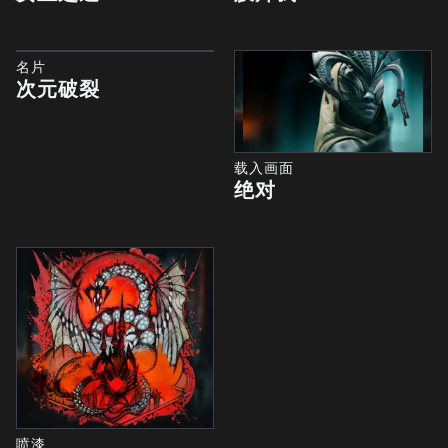
名片
次元破裂
载入画面
绝对
喷漆