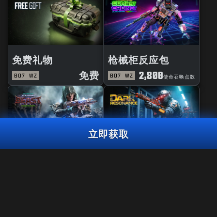
免费礼物
枪械柜反应包
免费
2,800
BO7
WZ
BO7
WZ
使命召唤点数
立即获取
风暴巨兽大师
黑暗共鸣曳光包
黑魔法大师礼包
2,800
使命召唤点数
BO7
WZ
使命召唤点
3,000
2,000
BO7
WZ
ZM
使命召唤点数
数
立即获取
法规