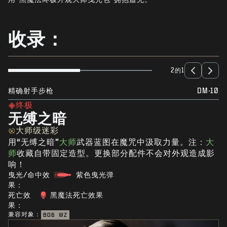
新闻
商店
收录：
电竞
支援
2的1
|
登录
注册
精确射手步枪
DM-10
终极
无缚之暗
大师级迷彩
用“无缚之暗”
大师
武器蓝图在魔咒中汲取力量。注：
大
师
收藏自带固定造型。更换部分配件不会对外观造成影
响！
曳光/命中效
紫色曳光弹
果：
死亡效
黑魔法死亡效果
果：
兼容对象：
BO6
WZ