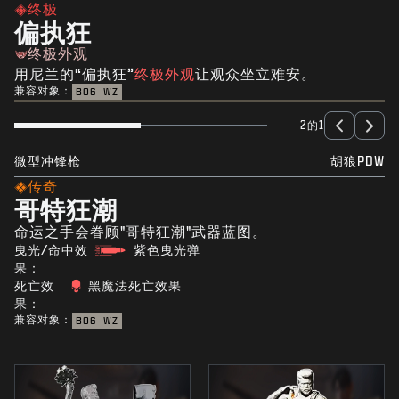
终极
偏执狂
终极外观
用尼兰的“偏执狂”
终极外观
让观众坐立难安。
兼容对象：
BO6
WZ
2的1
微型冲锋枪
胡狼PDW
传奇
哥特狂潮
命运之手会眷顾"哥特狂潮"武器蓝图。
曳光/命中效
紫色曳光弹
果：
死亡效
黑魔法死亡效果
果：
兼容对象：
BO6
WZ