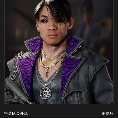
特遣队员外观
偏执狂