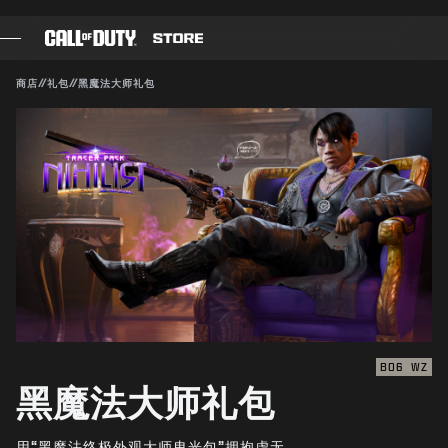
SKIP TO MAIN CONTENT
兼容对象：
BO6
WZ
提交
商店
//
礼包
//
黑魔法大师礼包
确认购买
游戏
战斗通行证
取消
黑色组织
使命召唤点数
动视有权随时更新、替换或删除此游戏内容。
装备商店
COMBAT BUILDS
BO6
WZ
黑魔法大师礼包
游戏
用“黑魔法终极外观大师曳光包”拥抱虚无。