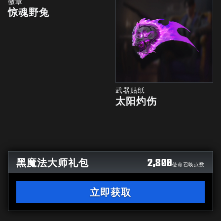
徽章
惊魂野兔
武器贴纸
太阳灼伤
黑魔法大师礼包
2,800
使命召唤点数
立即获取