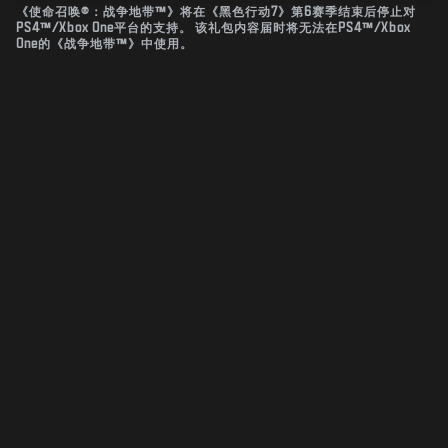
《使命召唤®：战争地带™》将在《黑色行动7》第6赛季结束后停止对
PS4™/Xbox One平台的支持。 该礼包内容届时将无法在PS4™/Xbox
One的《战争地带™》中使用。