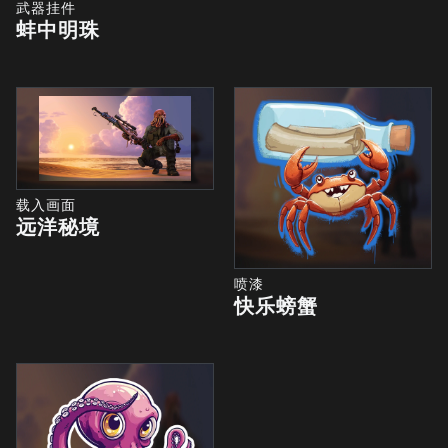
武器挂件
蚌中明珠
载入画面
远洋秘境
喷漆
快乐螃蟹