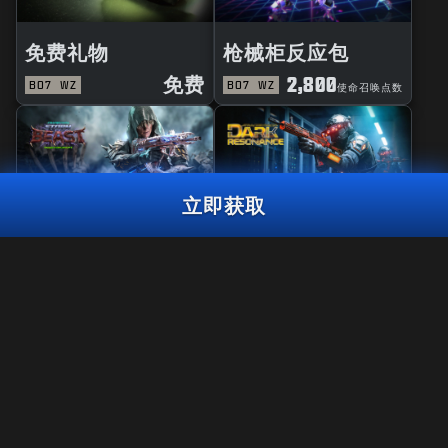
免费礼物
枪械柜反应包
免费
2,800
BO7
WZ
BO7
WZ
使命召唤点数
立即获取
风暴巨兽大师
黑暗共鸣曳光包
来自大洋大师礼包
3,000
使命召唤点数
BO7
WZ
使命召唤点
3,000
2,000
BO7
WZ
ZM
使命召唤点数
数
立即获取
法规
使用条款
隐私政策
《使命召唤®：战争地带™》将在《黑色行动7》第6赛季结束后停止对
招聘英才
PS4™/Xbox One平台的支持。 该礼包内容届时将无法在PS4™/Xbox
One的《战争地带™》中使用。