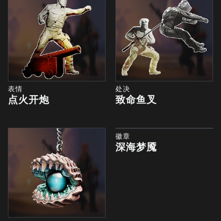
表情
处决
点火开炮
致命鱼叉
徽章
深海梦魇