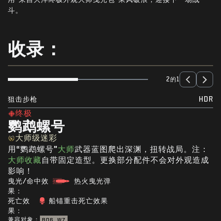
新闻
斗。
商店
收录：
电竞
支援
2的1
|
登录
注册
狙击步枪
HDR
终极
鹦鹉螺号
大师级迷彩
用“鹦鹉螺号”
大师
武器蓝图爬出深渊，扭转战局。注：
大师收藏
自带固定造型。更换部分配件不会对外观造成
影响！
曳光/命中效
热火曳光弹
果：
死亡效
船锚重击死亡效果
果：
兼容对象：
BO6
WZ