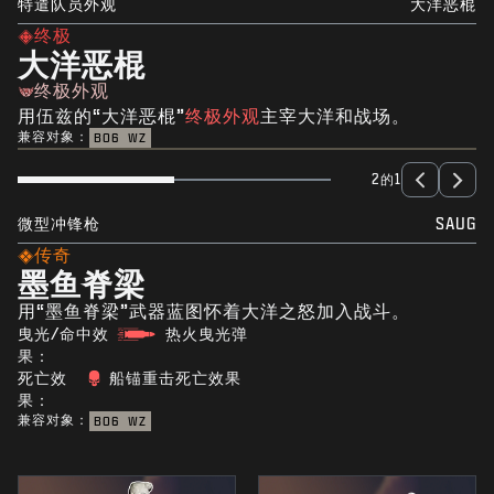
特遣队员外观
大洋恶棍
终极
大洋恶棍
终极外观
用伍兹的“大洋恶棍”
终极外观
主宰大洋和战场。
兼容对象：
BO6
WZ
2的1
微型冲锋枪
SAUG
传奇
墨鱼脊梁
用“墨鱼脊梁”武器蓝图怀着大洋之怒加入战斗。
曳光/命中效
热火曳光弹
果：
死亡效
船锚重击死亡效果
果：
兼容对象：
BO6
WZ