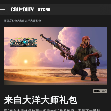
SKIP TO MAIN CONTENT
兼容对象：
BO6
WZ
提交
商店
//
礼包
//
来自大洋大师礼包
确认购买
游戏
战斗通行证
取消
黑色组织
使命召唤点数
动视有权随时更新、替换或删除此游戏内容。
装备商店
COMBAT BUILDS
BO6
WZ
来自大洋大师礼包
游戏
用“来自大洋终极外观大师曳光包”乘风破浪，迎接下一场战