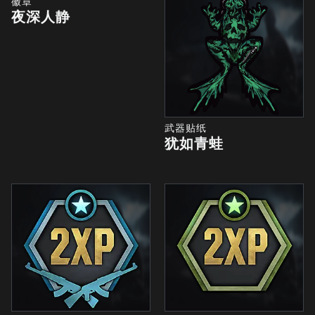
徽章
夜深人静
武器贴纸
犹如青蛙