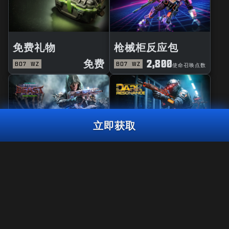
免费礼物
枪械柜反应包
免费
2,800
BO7
WZ
BO7
WZ
使命召唤点数
立即获取
风暴巨兽大师
黑暗共鸣曳光包
使命召唤基金奋勇曳光包
BO7
WZ
使命召唤点
3,000
2,000
BO7
WZ
ZM
使命召唤点数
数
选择平台：
XBOX
法规
使用条款
PLAYSTATION
隐私政策