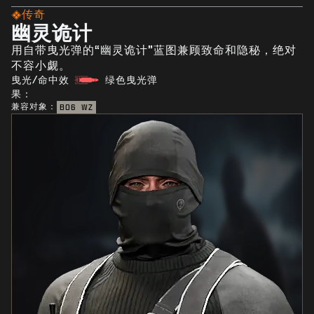
传奇
幽灵诡计
用自带曳光弹的“幽灵诡计”蓝图兼顾致命和隐秘，绝对
不容小觑。
曳光/命中效
绿色曳光弹
果：
兼容对象：
BO6
WZ