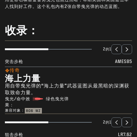
新闻
人找到好工作。这个礼包内有2张自带曳光弹的动态蓝图。
商店
收录：
电竞
支援
2的1
|
登录
注册
突击步枪
AMES85
传奇
海上力量
用自带曳光弹的“海上力量”武器蓝图从最黑暗的深渊获
取致命力量。
曳光/命中效
绿色曳光弹
果：
兼容对象：
BO6
WZ
2的1
狙击步枪
LR7.62