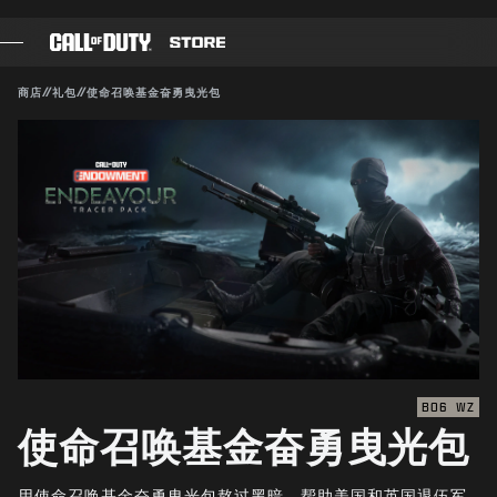
SKIP TO MAIN CONTENT
兼容对象：
BO6
WZ
提交
商店
//
礼包
//
使命召唤基金奋勇曳光包
确认购买
游戏
战斗通行证
取消
黑色组织
使命召唤点数
动视有权随时更新、替换或删除此游戏内容。
装备商店
COMBAT BUILDS
BO6
WZ
使命召唤基金奋勇曳光包
游戏
用使命召唤基金奋勇曳光包熬过黑暗，帮助美国和英国退伍军