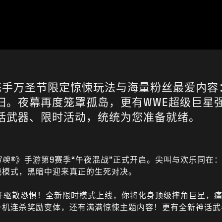
携手万圣节限定惊悚玩法与海量粉丝最爱内容
归。夜幕再度笼罩孤岛，更有WWE超级巨星
话武器、限时活动，统统为您准备就绪。
召唤®
》手游第9赛季“午夜混战”正式开启。尖叫与欢乐同在
战模式，黑暗中迎来真正的生死对决。
汗驱散恐惧！全新限时模式上线，你将化身顶级摔角巨星，痛
升机连杀奖励变体，还有满满惊悚主题内容！更有全新神话武