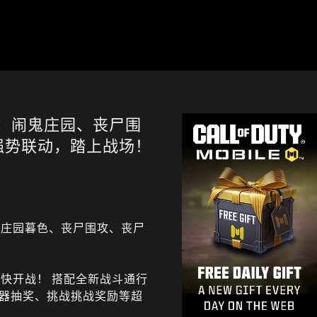
：闹鬼庄园、丧尸围
强势联动，踏上战场！
：庄园暮色、丧尸围攻、丧尸
快开战！ 搭配全新战斗通行
器抽奖、挑战挑战奖励等超