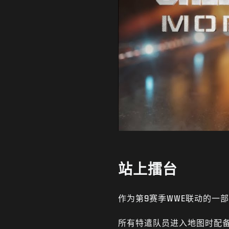
站上擂台
作为第9赛季WWE联动的一
所有特遣队员进入地图时配