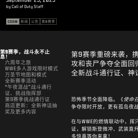
by Call of Duty Staff
CODM
新闻
公告
第9赛季
第9赛季，战斗永不止
第9赛季重磅来袭，
息！
六周年之旅
攻和丧尸争夺全面回
WWE多人游戏限时模式
全新战斗通行证、神
万圣节地图和模式
全新赛季活动
“午夜混战”战斗通行
证、挑战指挥部
第9赛季挑战通行证
恐怖季节全面降临。《
使命
商店更新：全新神话抽
争夺限时开放，更有孤岛夜
奖及更多内容
在与WWE的燃情联动中，挥
证，解锁斯登微冲、武装直
多惊喜等你来拿！