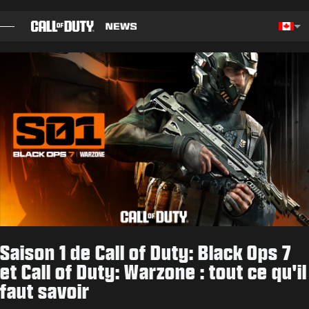
SKIP TO MAIN CONTENT
Choos
BILLET
GUIDES
NOTES DE CORRECTIF
JEUX
ACTUS
Saison 1 de Call of Duty: Black Ops 7
BOUTIQUE
et Call of Duty: Warzone : tout ce qu'il
faut savoir
ESPORTS