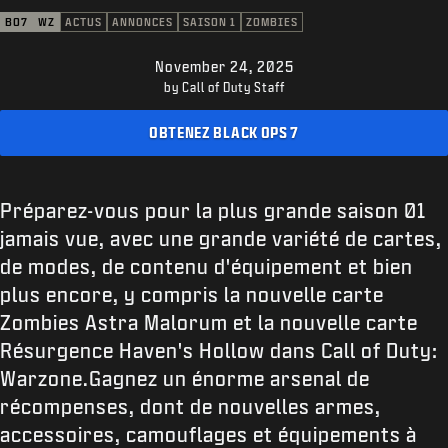
ASSISTANCE
BO7
WZ
ACTUS
ANNONCES
SAISON 1
ZOMBIES
XBOX GAME PASS
November 24, 2025
|
CONNEXION
S'INSCRIRE
by Call of Duty Staff
OBTENEZ BLACK OPS 7
Préparez-vous pour la plus grande saison 01
jamais vue, avec une grande variété de cartes,
de modes, de contenu d'équipement et bien
plus encore, y compris la nouvelle carte
Zombies Astra Malorum et la nouvelle carte
Résurgence Haven's Hollow dans Call of Duty:
Warzone.Gagnez un énorme arsenal de
récompenses, dont de nouvelles armes,
accessoires, camouflages et équipements à