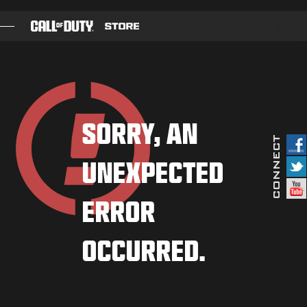
SKIP TO MAIN CONTENT
JOGOS
PASSE DE BATALHA
SORRY, AN
BLACKCELL
UNEXPECTED
PONTOS COD
LOJA DE EQUIPAMENTOS
ERROR
COMBAT BUILDS
OCCURRED.
JOGOS