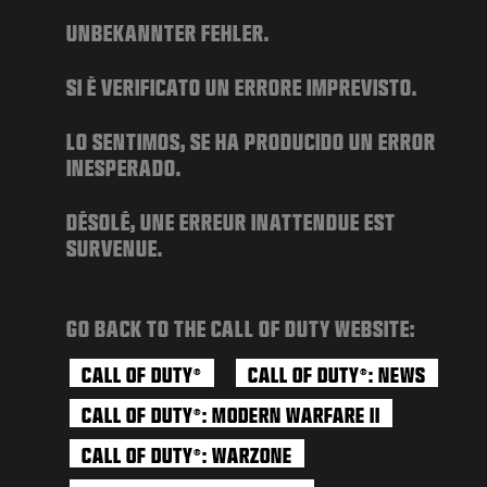
NOTÍCIAS
UNBEKANNTER FEHLER.
STORE
SI È VERIFICATO UN ERRORE IMPREVISTO.
ESPORTS
SUPORTE
LO SENTIMOS, SE HA PRODUCIDO UN ERROR
INESPERADO.
|
ENTRAR
INSCREVER-SE
DÉSOLÉ, UNE ERREUR INATTENDUE EST
SURVENUE.
GO BACK TO THE CALL OF DUTY WEBSITE:
CALL OF DUTY
CALL OF DUTY
: NEWS
®
®
CALL OF DUTY
: MODERN WARFARE II
®
CALL OF DUTY
: WARZONE
®