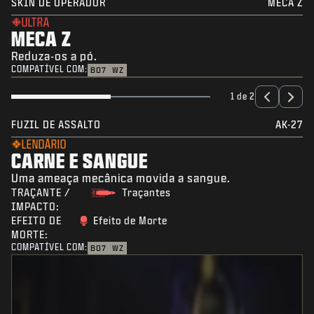
SKIN DE OPERADOR
MECA Z
ULTRA
MECA Z
Reduza-os a pó.
COMPATÍVEL COM:
BO7
WZ
1 de 2
FUZIL DE ASSALTO
AK-27
LENDÁRIO
CARNE E SANGUE
Uma ameaça mecânica movida a sangue.
TRAÇANTE /
Traçantes
IMPACTO:
EFEITO DE
Efeito de Morte
MORTE:
COMPATÍVEL COM:
BO7
WZ