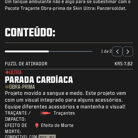
Um tanque ambulante não é algo para se subestimar com o
NOTÍCIAS
Pacote Traçante Obra-prima de Skin Ultra: Panzersoldat.
STORE
ESPORTS
CONTEÚDO:
SUPORTE
|
ENTRAR
INSCREVER-SE
1 de 2
FUZIL DE ATIRADOR
KRS-7.62
ULTRA
PARADA CARDÍACA
OBRA-PRIMA
Projeto movido a sangue e medo. Este projeto vem
com um visual integrado para alguns acessórios.
Equipe diferentes acessórios e mantenha o visual!
TRAÇANTE /
Traçantes
IMPACTO:
EFEITO DE
Efeito de Morte
MORTE:
COMPATÍVEL COM:
BO7
WZ