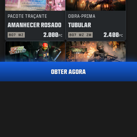
PACOTE TRAÇANTE
OBRA-PRIMA
AMANHECER ROSADO
TUBULAR
2.000
2.400
BO7
WZ
BO7
WZ
ZM
PC
PC
OBTER AGORA
PACOTE TRAÇANTE
PACOTE TRAÇANTE
TÁTICAS DE TERROR
SOMBRA SELVAGEM
SKIN ULTRA
CREWS LUXUOSO
2.400
PC
2.400
1.800
BO7
WZ
BO7
WZ
PC
PC
OBTER AGORA
INFORMAÇÕES LEGAIS
TERMOS DE SERVIÇO
POLÍTICA DE PRIVACIDADE