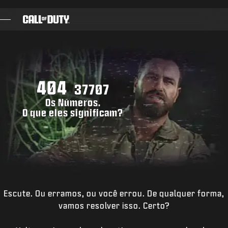
SKIP TO MAIN CONTENT
JOGOS
NOTÍCIAS
404
STORE
37707
Os Números.
ESPORTS
O que eles significam?
SUPORTE
|
ENTRAR
INSCREVER-SE
Escute. Ou erramos, ou você errou. De qualquer forma,
vamos resolver isso. Certo?