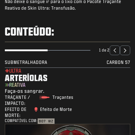
Não deixe o sangue ir para o lixo com o Pacote Traçante
NOTÍCIAS
Reativo de Skin Ultra: Transfusão.
STORE
ESPORTS
CONTEÚDO:
SUPORTE
|
ENTRAR
INSCREVER-SE
1 de 2
SUBMETRALHADORA
CARBON 57
ULTRA
ARTERÍOLAS
REATIVA
Faça-os sangrar.
TRAÇANTE /
Traçantes
IMPACTO:
EFEITO DE
Efeito de Morte
MORTE:
COMPATÍVEL COM:
BO7
WZ