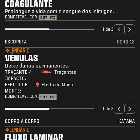
COAGULANTE
Prolongue a vida com o sangue dos inimigos.
COMPATÍVEL COM:
BO7
WZ
1 de 2
ESCOPETA
ECHO 12
LENDÁRIO
VÊNULAS
Deixe danos permanentes.
TRAÇANTE /
Traçantes
IMPACTO:
EFEITO DE
Efeito de Morte
MORTE:
COMPATÍVEL COM:
BO7
WZ
1 de 2
CORPO A CORPO
KATANA
LENDÁRIO
FLUXO LAMINAR