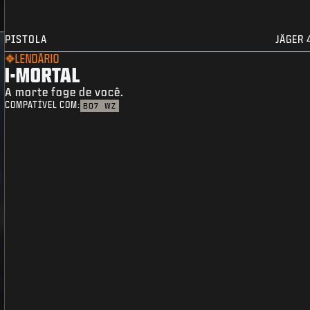
PISTOLA
JÄGER 
LENDÁRIO
I-MORTAL
A morte foge de você.
COMPATÍVEL COM:
BO7
WZ