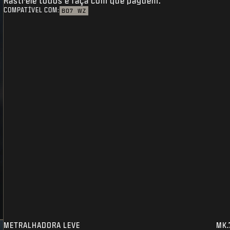
Rastreie todos e faça com que paguem.
COMPATÍVEL COM:
BO7
WZ
METRALHADORA LEVE
MK.