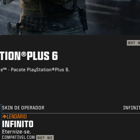
BO7
TION®PLUS 6
e™ - Pacote PlayStation®Plus 6.
SKIN DE OPERADOR
INFINI
LENDÁRIO
INFINITO
Eternize-se.
COMPATÍVEL COM:
BO7
WZ