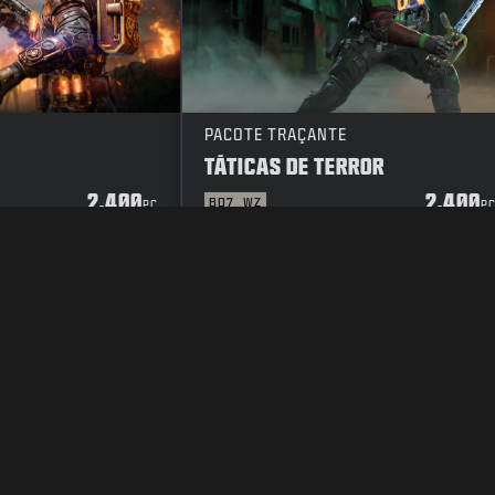
PACOTE TRAÇANTE
TÁTICAS DE TERROR
2.400
2.400
BO7
WZ
PC
P
E PRIVACIDADE
CARREIRAS
POLÍTICA DE COOKIES
SUPORTE
CÓ