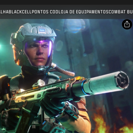
Compatível com:
BO7
WZ
ALHA
BLACKCELL
PONTOS COD
LOJA DE EQUIPAMENTOS
COMBAT BU
ENVIAR
CONFIRMAR COMPRA
COMPARTILHAR
E-mail
CANCELAR
Facebook
A Activision pode atualizar, substituir ou remover este
X
conteúdo do jogo a qualquer momento.
Copiar link