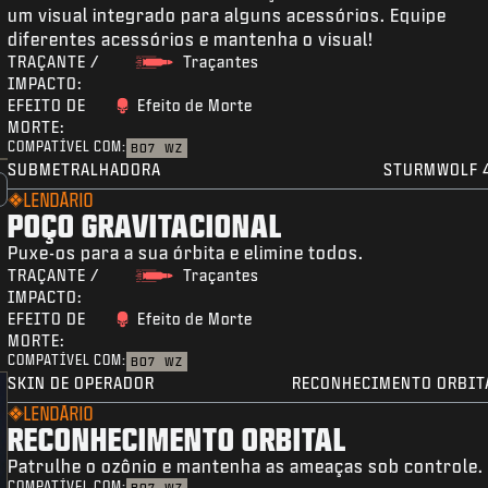
um visual integrado para alguns acessórios. Equipe
diferentes acessórios e mantenha o visual!
TRAÇANTE /
Traçantes
IMPACTO:
EFEITO DE
Efeito de Morte
MORTE:
COMPATÍVEL COM:
BO7
WZ
SUBMETRALHADORA
STURMWOLF 
LENDÁRIO
POÇO GRAVITACIONAL
Puxe-os para a sua órbita e elimine todos.
TRAÇANTE /
Traçantes
IMPACTO:
EFEITO DE
Efeito de Morte
MORTE:
COMPATÍVEL COM:
BO7
WZ
SKIN DE OPERADOR
RECONHECIMENTO ORBIT
LENDÁRIO
RECONHECIMENTO ORBITAL
Patrulhe o ozônio e mantenha as ameaças sob controle.
COMPATÍVEL COM: