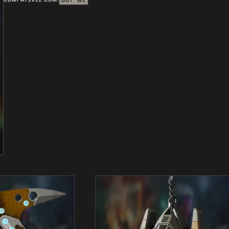
BO7
WZ