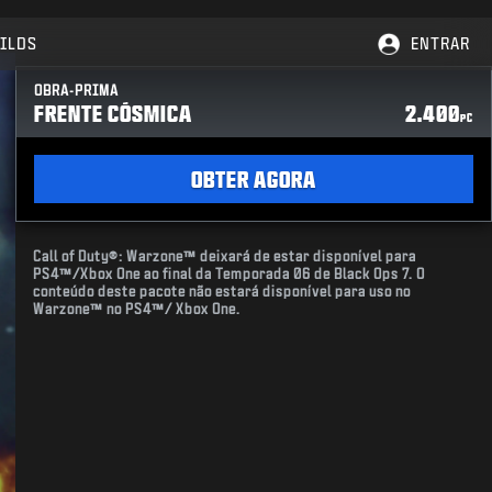
ILDS
ENTRAR
OBRA-PRIMA
FRENTE CÓSMICA
2.400
PC
OBTER AGORA
Call of Duty®: Warzone™ deixará de estar disponível para
PS4™/Xbox One ao final da Temporada 06 de Black Ops 7. O
conteúdo deste pacote não estará disponível para uso no
Warzone™ no PS4™/ Xbox One.