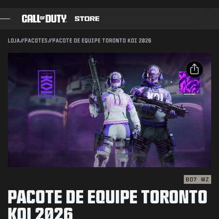
SKIP TO MAIN CONTENT
Compatível com:
BO7
WZ
ENVIAR
LOJA
//
PACOTES
//
PACOTE DE EQUIPE TORONTO KOI 2026
CONFIRMAR COMPRA
JOGOS
PASSE DE BATALHA
CANCELAR
COMPARTILHAR
BLACKCELL
E-mail
PONTOS COD
A Activision pode atualizar, substituir ou remover este
conteúdo do jogo a qualquer momento.
Facebook
LOJA DE EQUIPAMENTOS
X
COMBAT BUILDS
Copiar link
BO7
WZ
PACOTE DE EQUIPE TORONTO
JOGOS
KOI 2026