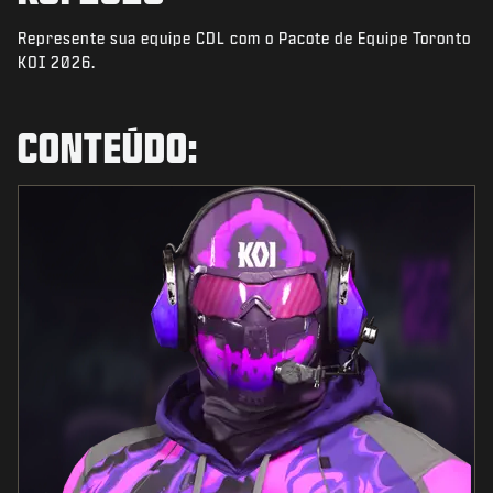
NOTÍCIAS
Represente sua equipe CDL com o Pacote de Equipe Toronto
STORE
KOI 2026.
ESPORTS
CONTEÚDO:
SUPORTE
|
ENTRAR
INSCREVER-SE