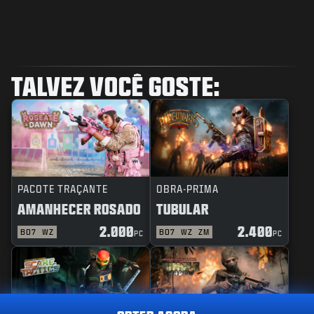
TALVEZ VOCÊ GOSTE:
PACOTE TRAÇANTE
OBRA-PRIMA
AMANHECER ROSADO
TUBULAR
2.000
2.400
BO7
WZ
BO7
WZ
ZM
PC
PC