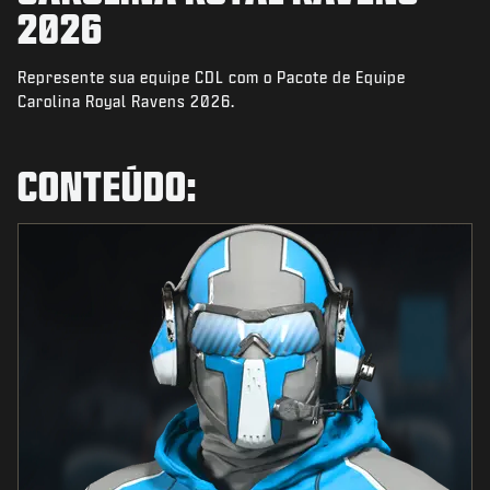
NOTÍCIAS
2026
STORE
Represente sua equipe CDL com o Pacote de Equipe
ESPORTS
Carolina Royal Ravens 2026.
SUPORTE
CONTEÚDO:
|
ENTRAR
INSCREVER-SE