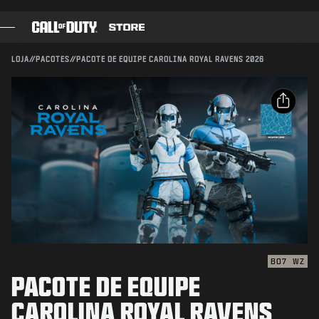
SKIP TO MAIN CONTENT
Compatível com:
BO7
WZ
ENVIAR
LOJA
//
PACOTES
//
PACOTE DE EQUIPE CAROLINA ROYAL RAVENS 2026
CONFIRMAR COMPRA
JOGOS
PASSE DE BATALHA
CANCELAR
COMPARTILHAR
BLACKCELL
E-mail
PONTOS COD
A Activision pode atualizar, substituir ou remover este
conteúdo do jogo a qualquer momento.
Facebook
LOJA DE EQUIPAMENTOS
X
COMBAT BUILDS
Copiar link
BO7
WZ
PACOTE DE EQUIPE
JOGOS
CAROLINA ROYAL RAVENS