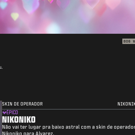
BO6
u.
SKIN DE OPERADOR
NIKONI
ÉPICO
NIKONIKO
Não vai ter lugar pra baixo astral com a skin de operado
Nikoniko para Alvarez.