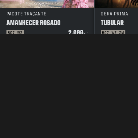
PACOTE TRAÇANTE
OBRA-PRIMA
AMANHECER ROSADO
TUBULAR
2.000
BO7
WZ
BO7
WZ
ZM
PC
INFORMAÇÕES LEGAIS
TERMOS DE SERVIÇO
POLÍTICA D