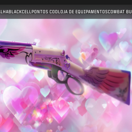
Compatível com:
BO6
WZ
ALHA
BLACKCELL
PONTOS COD
LOJA DE EQUIPAMENTOS
COMBAT BU
ENVIAR
CONFIRMAR COMPRA
CANCELAR
A Activision pode atualizar, substituir ou remover este
conteúdo do jogo a qualquer momento.