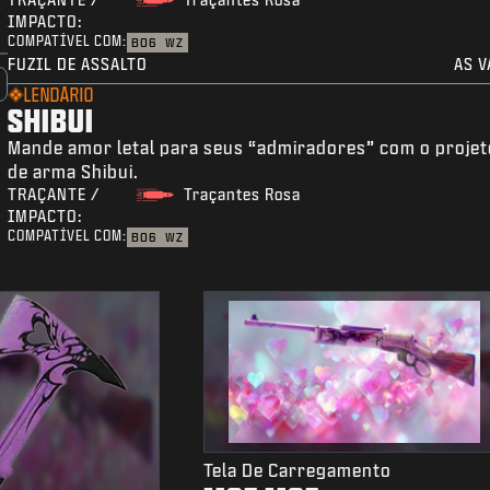
IMPACTO:
COMPATÍVEL COM:
BO6
WZ
FUZIL DE ASSALTO
AS V
LENDÁRIO
SHIBUI
Mande amor letal para seus “admiradores” com o projet
de arma Shibui.
TRAÇANTE /
Traçantes Rosa
IMPACTO:
COMPATÍVEL COM:
BO6
WZ
Tela De Carregamento