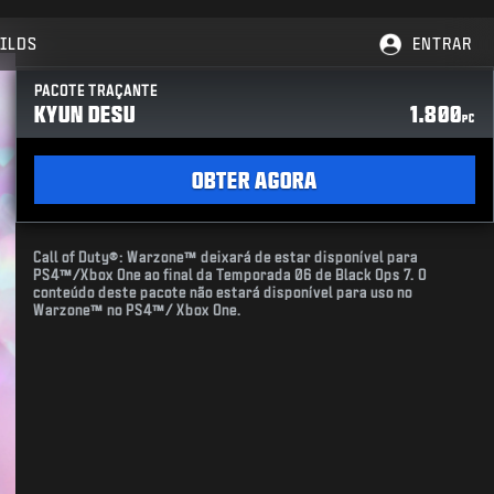
ILDS
ENTRAR
PACOTE TRAÇANTE
KYUN DESU
1.800
PC
OBTER AGORA
Call of Duty®: Warzone™ deixará de estar disponível para
PS4™/Xbox One ao final da Temporada 06 de Black Ops 7. O
conteúdo deste pacote não estará disponível para uso no
Warzone™ no PS4™/ Xbox One.