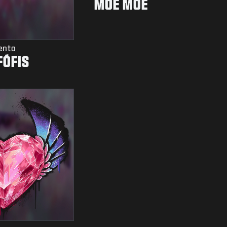
MOE MOE
ento
ÓFIS