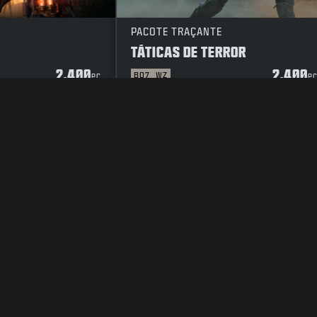
PACOTE TRAÇANTE
TÁTICAS DE TERROR
2.400
2.400
BO7
WZ
PC
P
E PRIVACIDADE
CARREIRAS
POLÍTICA DE COOKIES
SUPORTE
CÓ