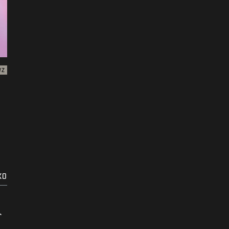
WZ
KO
r