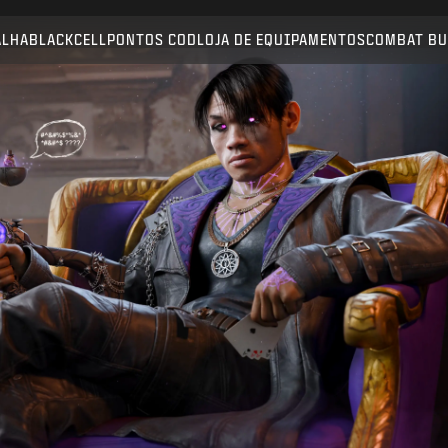
Compatível com:
BO6
WZ
ALHA
BLACKCELL
PONTOS COD
LOJA DE EQUIPAMENTOS
COMBAT BU
ENVIAR
CONFIRMAR COMPRA
CANCELAR
A Activision pode atualizar, substituir ou remover este
conteúdo do jogo a qualquer momento.