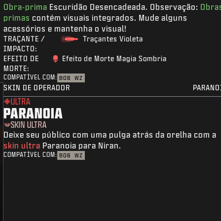
Obra-prima
Escuridão Desencadeada. Observação:
Obra
primas
contém visuais integrados. Mude alguns
acessórios e mantenha o visual!
TRAÇANTE /
Traçantes Violeta
IMPACTO:
EFEITO DE
Efeito de Morte Magia Sombria
MORTE:
COMPATÍVEL COM:
BO6
WZ
SKIN DE OPERADOR
PARANO
ULTRA
PARANOIA
SKIN ULTRA
Deixe seu público com uma pulga atrás da orelha com a
skin ultra
Paranoia para Niran.
COMPATÍVEL COM:
BO6
WZ