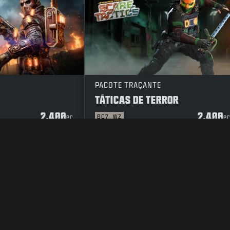
PACOTE TRAÇANTE
TÁTICAS DE TERROR
2.400
2.400
BO7
WZ
PC
P
E PRIVACIDADE
CARREIRAS
POLÍTICA DE COOKIES
SUPORTE
CÓ