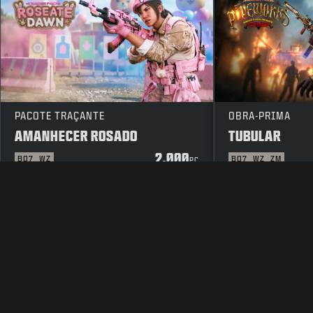
PACOTE TRAÇANTE
OBRA-PRIMA
AMANHECER ROSADO
TUBULAR
2.000
BO7
WZ
BO7
WZ
ZM
PC
INFORMAÇÕES LEGAIS
TERMOS DE SERVIÇO
POLÍTICA D