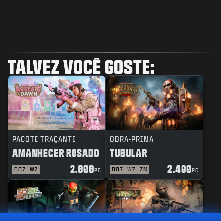
TALVEZ VOCÊ GOSTE:
PACOTE TRAÇANTE
OBRA-PRIMA
AMANHECER ROSADO
TUBULAR
2.000
2.400
BO7
WZ
BO7
WZ
ZM
PC
PC