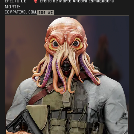
EFEITO DE
Efeito de Morte Âncora Esmagadora
MORTE:
COMPATÍVEL COM:
BO6
WZ