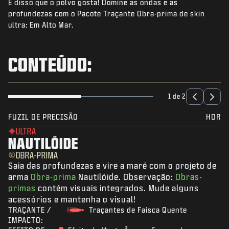
É disso que o polvo gosta! Domine as ondas e as
NOTÍCIAS
profundezas com o Pacote Traçante Obra-prima de skin
STORE
ultra: Em Alto Mar.
ESPORTS
CONTEÚDO:
SUPORTE
|
ENTRAR
INSCREVER-SE
1 de 2
FUZIL DE PRECISÃO
HDR
ULTRA
NAUTILÓIDE
OBRA-PRIMA
Saia das profundezas e vire a maré com o projeto de
arma
Obra-prima
Nautilóide. Observação:
Obras-
primas
contém visuais integrados. Mude alguns
acessórios e mantenha o visual!
TRAÇANTE /
Traçantes de Faísca Quente
IMPACTO: