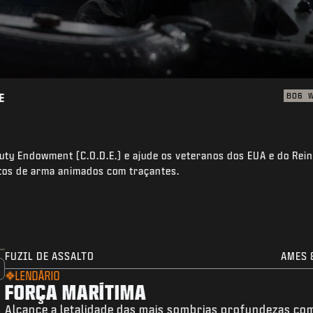
E
BO6
Duty Endowment (C.O.D.E.) e ajude os veteranos dos EUA e do Rei
jetos de arma animados com traçantes.
FUZIL DE ASSALTO
AMES 
LENDÁRIO
FORÇA MARÍTIMA
Alcance a letalidade das mais sombrias profundezas co