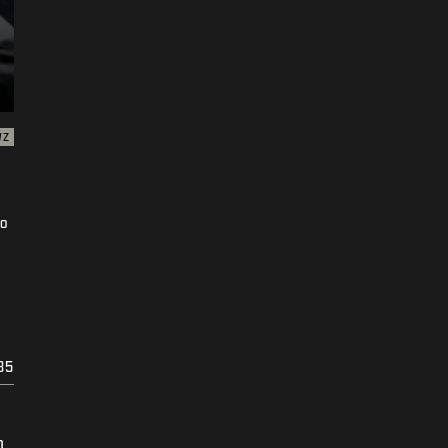
WZ
no
85
m