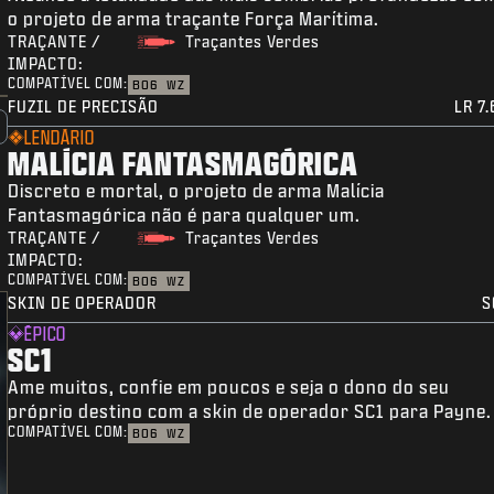
o projeto de arma traçante Força Marítima.
TRAÇANTE /
Traçantes Verdes
IMPACTO:
COMPATÍVEL COM:
BO6
WZ
FUZIL DE PRECISÃO
LR 7
LENDÁRIO
MALÍCIA FANTASMAGÓRICA
Discreto e mortal, o projeto de arma Malícia
Fantasmagórica não é para qualquer um.
TRAÇANTE /
Traçantes Verdes
IMPACTO:
COMPATÍVEL COM:
BO6
WZ
SKIN DE OPERADOR
S
ÉPICO
SC1
Ame muitos, confie em poucos e seja o dono do seu
próprio destino com a skin de operador SC1 para Payne.
COMPATÍVEL COM:
BO6
WZ