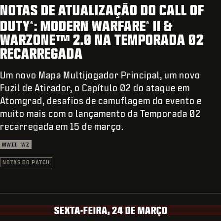
SUPORTE
NOTAS DE ATUALIZAÇÃO DO CALL OF
DUTY
️: MODERN WARFARE
️ II &
XBOX GAME PASS
®
®
WARZONE™️ 2.0 NA TEMPORADA 02
|
ENTRAR
INSCREVER-SE
RECARREGADA
Um novo Mapa Multijogador Principal, um novo
Fuzil de Atirador, o Capítulo 02 do ataque em
Atomgrad, desafios de camuflagem do evento e
muito mais com o lançamento da Temporada 02
recarregada em 15 de março.
MWII
WZ
NOTAS DO PATCH
SEXTA-FEIRA, 24 DE MARÇO