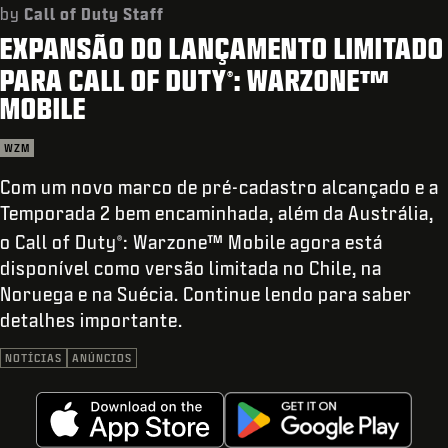
SUPORTE
by
Call of Duty Staff
EXPANSÃO DO LANÇAMENTO LIMITADO
XBOX GAME PASS
PARA CALL OF DUTY
: WARZONE™
®
|
ENTRAR
INSCREVER-SE
MOBILE
WZM
Com um novo marco de pré-cadastro alcançado e a
Temporada 2 bem encaminhada, além da Austrália,
o Call of Duty
: Warzone™ Mobile agora está
®
disponível como versão limitada no Chile, na
Noruega e na Suécia. Continue lendo para saber
detalhes importante.
NOTÍCIAS
ANÚNCIOS