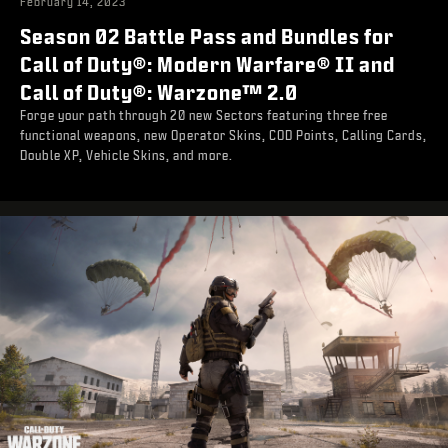
February 14, 2023
Season 02 Battle Pass and Bundles for
Call of Duty®: Modern Warfare® II and
Call of Duty®: Warzone™ 2.0
Forge your path through 20 new Sectors featuring three free
functional weapons, new Operator Skins, COD Points, Calling Cards,
Double XP, Vehicle Skins, and more.