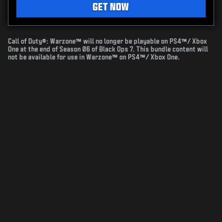
GET NOW
Call of Duty®: Warzone™ will no longer be playable on PS4™/ Xbox
One at the end of Season 06 of Black Ops 7. This bundle content will
not be available for use in Warzone™ on PS4™/ Xbox One.