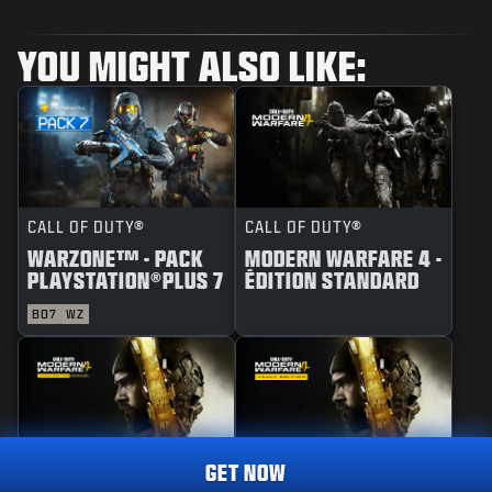
YOU MIGHT ALSO LIKE:
CALL OF DUTY®
CALL OF DUTY®
WARZONE™ - PACK
MODERN WARFARE 4 -
PLAYSTATION®PLUS 7
ÉDITION STANDARD
BO7
WZ
GET NOW
CALL OF DUTY®
CALL OF DUTY®