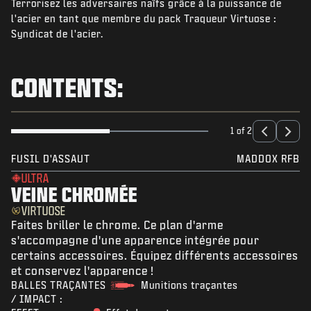
Terrorisez les adversaires naïfs grâce à la puissance de
NIEUWS
l'acier en tant que membre du pack Traqueur Virtuose :
STORE
Syndicat de l'acier.
ESPORTS
CONTENTS:
SUPPORT
|
INLOGGEN
REGISTREREN
1 of 2
FUSIL D'ASSAUT
MADDOX RFB
ULTRA
VEINE CHROMÉE
VIRTUOSE
Faites briller le chrome. Ce plan d'arme
s'accompagne d'une apparence intégrée pour
certains accessoires. Équipez différents accessoires
et conservez l'apparence !
BALLES TRAÇANTES
Munitions traçantes
/ IMPACT :