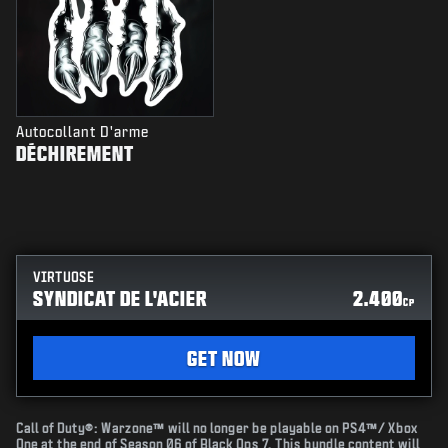
Autocollant D'arme
DÉCHIREMENT
VIRTUOSE
SYNDICAT DE L'ACIER
2.400
CP
GET NOW
Call of Duty®: Warzone™ will no longer be playable on PS4™/ Xbox
One at the end of Season 06 of Black Ops 7. This bundle content will