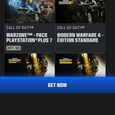
CALL OF DUTY®
CALL OF DUTY®
WARZONE™ - PACK
MODERN WARFARE 4 -
PLAYSTATION®PLUS 7
ÉDITION STANDARD
BO7
WZ
GET NOW
CALL OF DUTY®
CALL OF DUTY®
MODERN WARFARE 4 -
MODERN WARFARE 4 -
MISE À NIVEAU
ÉDITION COFFRE
APPARENCE ULTRA
VAGUE DE PUISSANCE
2.400
COFFRE D'ARMES
D'ARMES
CP