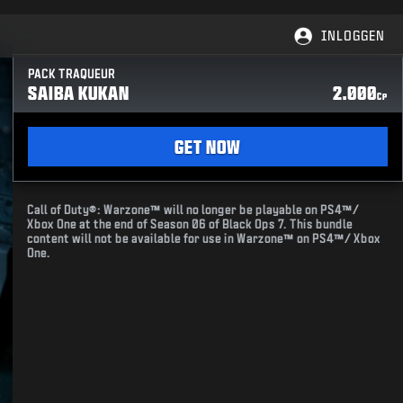
INLOGGEN
PACK TRAQUEUR
SAIBA KUKAN
2.000
CP
GET NOW
Call of Duty®: Warzone™ will no longer be playable on PS4™/
Xbox One at the end of Season 06 of Black Ops 7. This bundle
content will not be available for use in Warzone™ on PS4™/ Xbox
One.