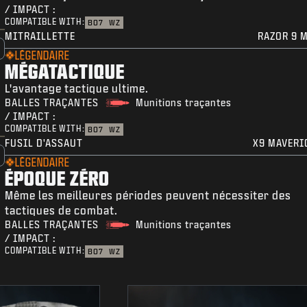
/ IMPACT :
COMPATIBLE WITH:
BO7
WZ
MITRAILLETTE
RAZOR 9 
LÉGENDAIRE
MÉGATACTIQUE
L'avantage tactique ultime.
BALLES TRAÇANTES
Munitions traçantes
/ IMPACT :
COMPATIBLE WITH:
BO7
WZ
FUSIL D'ASSAUT
X9 MAVERI
LÉGENDAIRE
ÉPOQUE ZÉRO
Même les meilleures périodes peuvent nécessiter des
tactiques de combat.
BALLES TRAÇANTES
Munitions traçantes
/ IMPACT :
COMPATIBLE WITH:
BO7
WZ