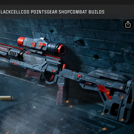
Compatible with:
BO7
WZ
BLACKCELL
COD POINTS
GEAR SHOP
COMBAT BUILDS
SUBMIT
CONFIRM PURCHASE
SHARE
Email
CANCEL
Facebook
Activision may update, replace, or remove this in-game
X
content at any time.
Copy Link