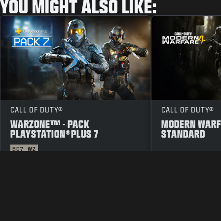
YOU MIGHT ALSO LIKE:
CALL OF DUTY®
CALL OF DUTY®
WARZONE™ - PACK
MODERN WARFA
PLAYSTATION®PLUS 7
STANDARD
BO7
WZ
LEGAL
GEBRUIKSVOORWAARDEN
PRI