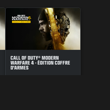
CALL OF DUTY® MODERN
WARFARE 4 - ÉDITION COFFRE
D'ARMES
NDUCT
UW KEUZES M.B.T. PRIVACY