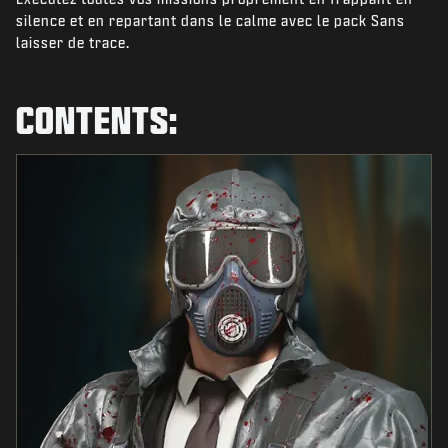
NIEUWS
silence et en repartant dans le calme avec le pack Sans
laisser de trace.
STORE
ESPORTS
CONTENTS:
SUPPORT
|
INLOGGEN
REGISTREREN