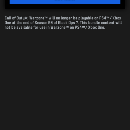
Call of Duty®: Warzone™ will no longer be playable on PS4™/ Xbox
One at the end of Season 06 of Black Ops 7. This bundle content will
not be available for use in Warzone™ on PS4™/ Xbox One.