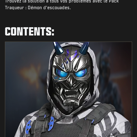
Trouvez la solution à tous vos problèmes avec le Pack
NIEUWS
Traqueur : Démon d'escouades.
STORE
ESPORTS
CONTENTS:
SUPPORT
|
INLOGGEN
REGISTREREN