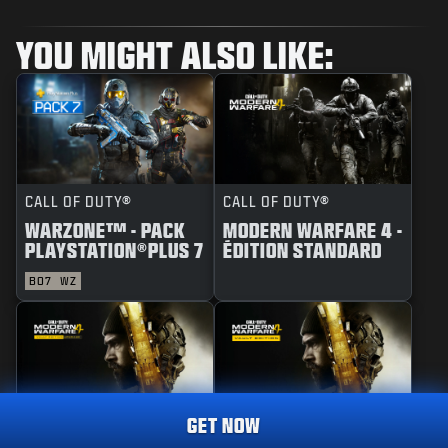
YOU MIGHT ALSO LIKE:
CALL OF DUTY®
CALL OF DUTY®
WARZONE™ - PACK
MODERN WARFARE 4 -
PLAYSTATION®PLUS 7
ÉDITION STANDARD
BO7
WZ
GET NOW
CALL OF DUTY®
CALL OF DUTY®