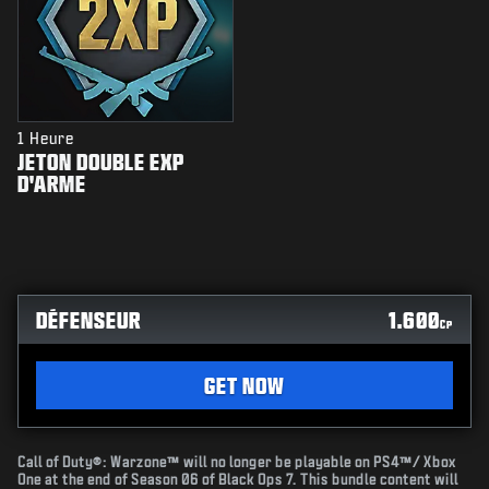
1 Heure
JETON DOUBLE EXP
D'ARME
DÉFENSEUR
1.600
CP
GET NOW
Call of Duty®: Warzone™ will no longer be playable on PS4™/ Xbox
One at the end of Season 06 of Black Ops 7. This bundle content will