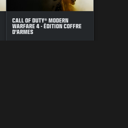
CALL OF DUTY® MODERN
WARFARE 4 - ÉDITION COFFRE
D'ARMES
NDUCT
UW KEUZES M.B.T. PRIVACY