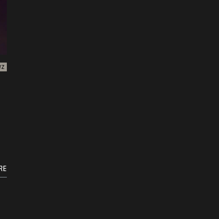
WZ
RE