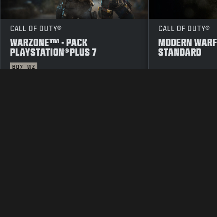
CALL OF DUTY®
CALL OF DUTY®
WARZONE™ - PACK
MODERN WARFA
PLAYSTATION®PLUS 7
STANDARD
BO7
WZ
LEGAL
GEBRUIKSVOORWAARDEN
PRI