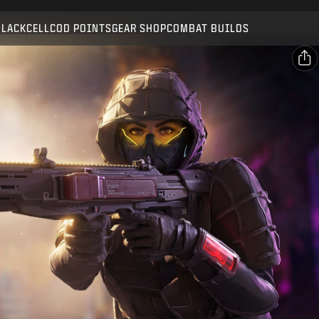
Compatible with:
BO7
WZ
BLACKCELL
COD POINTS
GEAR SHOP
COMBAT BUILDS
SUBMIT
CONFIRM PURCHASE
SHARE
Email
CANCEL
Facebook
Activision may update, replace, or remove this in-game
X
content at any time.
Copy Link